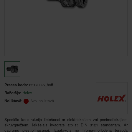
Preces kods:
651700-5_hoff
Ražotājs:
Holex
Noliktavā:
Nav noliktavā
Speciāla konstrukcija lietošanai ar elektriskajiem vai pneimatiskajiem
skrūvgriežiem. Iekšējais kvadrāts atbilst DIN 3121 standartam. Ar
caurumu piestiprināšanai. Izgatavots no hroma-molibdēna tērauda