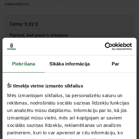
sakausējuma.
Cena:
5,92 €
Paziņot, kad prece ir pieejama
Salīdzināt
Ieteikt cenu
Piekrišana
Sīkāka informācija
Par
Šī tīmekļa vietne izmanto sīkfailus
Specifikācija
Mēs izmantojam sīkfailus, lai personalizētu saturu un
reklāmas, nodrošinātu sociālo saziņas līdzekļu funkcijas
un analizētu mūsu datplūsmu. Informāciju par to, kā jūs
Stiprinājuma kvadrāts
1/2" / 3/8"
izmantojat mūsu vietni, mēs arī kopīgojam ar saviem
Tips
Adapteri
sociālās saziņas līdzekļu, reklamēšanas un analīzes
Trieciena
Jā
partneriem, kuri to var apvienot ar citu informāciju, ko