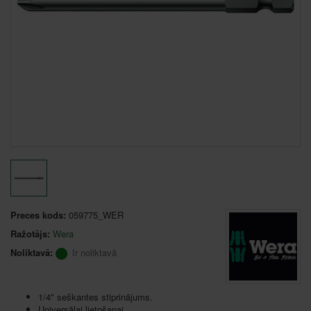
Preces kods:
059775_WER
Ražotājs:
Wera
Noliktavā:
Ir noliktavā
1/4" seškantes stiprinājums.
Universālai lietošanai.