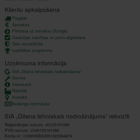
Klientu apkalpošana
Piegāde
Apmaksa
Pirkšana uz nomaksu (līzingā)
Garantijas saistības un preču atgriešana
Datu aizsardzība
Lojalitātes programma
Uzņēmuma informācija
SIA „Gitana tehniskais nodrošinājums”
Serviss
Interesanti
Ražotāji
Kontakti
Noderīga informācija
SIA „Gitana tehniskais nodrošinājums” rekvizīti
Reģistrācijas numurs: 40103191066
PVN numurs: LV40103191066
Konta nr.: LV66HABA0551022064874