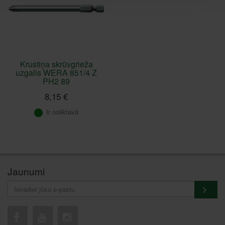
Krustiņa skrūvgrieža
uzgalis WERA 851/4 Z
PH2 89
8,15 €
Ir noliktavā
Jaunumi