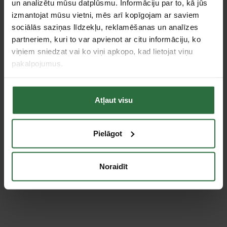
un analizētu mūsu datplūsmu. Informāciju par to, kā jūs
Specifikācija
izmantojat mūsu vietni, mēs arī kopīgojam ar saviem
sociālās saziņas līdzekļu, reklamēšanas un analīzes
Garums
89 mm
partneriem, kuri to var apvienot ar citu informāciju, ko
Izmērs
PH 2
viņiem sniedzat vai ko viņi apkopo, kad lietojat viņu
Tips
Krustiņa uzgaļi
pakalpojumus.
Diametrs
6 mm
Atļaut visu
Tie, kas apskatīja šo preci, tāpat interesējās par...
Pielāgot
Failed to load product list.
Noraidīt
Apskatītie produkti