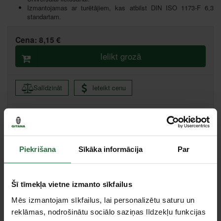
Izmantojamas ar turētājiem, kas atbilst DIN ISO 1173-F 6,3
standartam.
Cena:
8,15 €
Ielikt grozā
Salīdzināt
Ieteikt cenu
Liepāja, Zemnieku iela 60, Liepāja
Centrālā noliktava, (uzzināt vairāk šeit, )
Citas noliktavas, (uzzināt vairāk šeit, )
Piekrišana
Sīkāka informācija
Par
Apraksts
Šī tīmekļa vietne izmanto sīkfailus
Izturīgs, elastīgs, ideāli piemērots skrūvēšanai metāla loksnē vai
Mēs izmantojam sīkfailus, lai personalizētu saturu un
metāla konstrukcijā.
reklāmas, nodrošinātu sociālo saziņas līdzekļu funkcijas