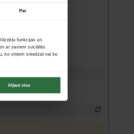
Par
īdzekļu funkcijas un
jam ar saviem sociālās
u, ko viņiem sniedzat vai ko
Atļaut visu