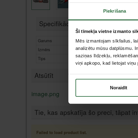
Piekrišana
Specifikācija
Šī tīmekļa vietne izmanto sīk
Garums
25 mm
Mēs izmantojam sīkfailus, lai
analizētu mūsu datplūsmu. In
Izmērs
PH 2
saziņas līdzekļu, reklamēšana
Tips
Krustiņa uzgaļi
viņi apkopo, kad lietojat viņ
Atsūtīt
Noraidīt
image.png
Tie, kas apskatīja šo preci, tāpat in
Failed to load product list.