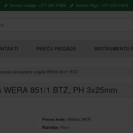
Serviss Liepāja: +371 263 47866
Serviss Rīga: +371 233 31978
NTAKTI
PREČU PIEGĀDE
INSTRUMENTU 
rustiņa skrūvgrieža uzgalis WERA 851/1 BTZ
lis WERA 851/1 BTZ
, PH 3x25mm
Preces kods:
056424_WER
Ražotājs:
Wera