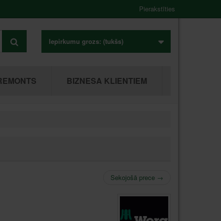
Pierakstīties
Iepirkumu grozs:
(tukšs)
REMONTS
BIZNESA KLIENTIEM
Sekojošā prece
→