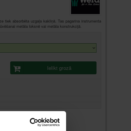
e tiek absorbēta uzgaļa kakliņā. Tas pagarina instrumenta
krūvēšanai metāla loksnē vai metāla konstrukcijā.
Ielikt grozā