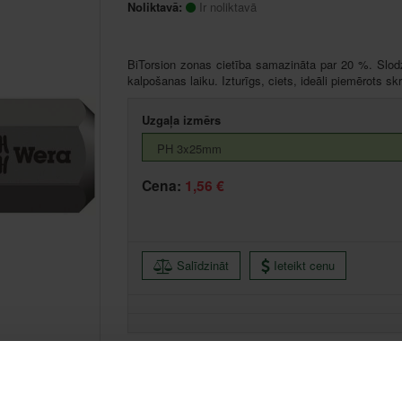
Noliktavā:
Ir noliktavā
BiTorsion zonas cietība samazināta par 20 %. Slodz
kalpošanas laiku. Izturīgs, ciets, ideāli piemērots s
Uzgaļa izmērs
Cena:
1,56 €
Salīdzināt
Ieteikt cenu
Centrālā noliktava, (uzzināt vairāk šeit, )
Citas noliktavas, (uzzināt vairāk šeit, )