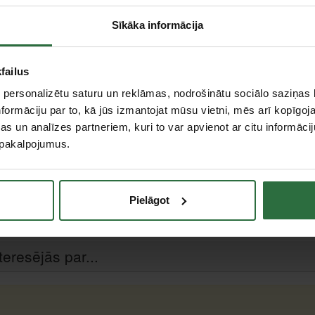
Sīkāka informācija
failus
 personalizētu saturu un reklāmas, nodrošinātu sociālo saziņas l
formāciju par to, kā jūs izmantojat mūsu vietni, mēs arī kopīgo
s un analīzes partneriem, kuri to var apvienot ar citu informācij
u pakalpojumus.
Pielāgot
teresējās par...