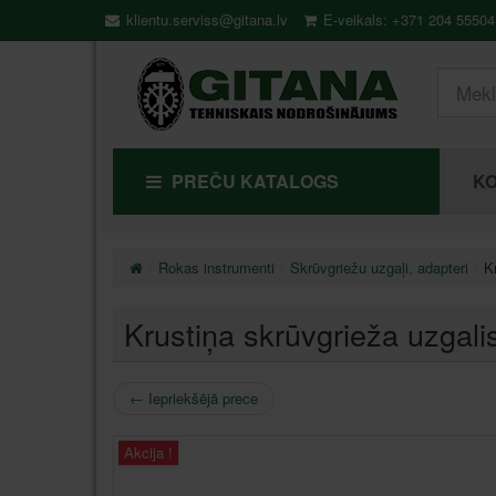
klientu.serviss@gitana.lv
E-veikals: +371 204 55504
PREČU KATALOGS
KO
Rokas instrumenti
Skrūvgriežu uzgaļi, adapteri
K
Krustiņa skrūvgrieža uzga
←
Iepriekšējā prece
Akcija !