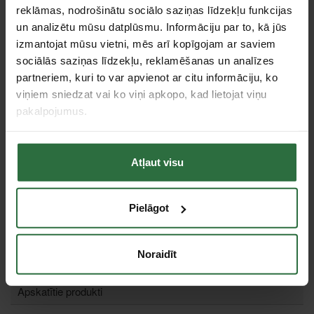
Apraksts
reklāmas, nodrošinātu sociālo saziņas līdzekļu funkcijas
un analizētu mūsu datplūsmu. Informāciju par to, kā jūs
Atbilst standartam IEC 60900:2004.
izmantojat mūsu vietni, mēs arī kopīgojam ar saviem
Ar lāzeru izveidoti iegriezumi.
sociālās saziņas līdzekļu, reklamēšanas un analīzes
Stipri saspiestas formas.
partneriem, kuri to var apvienot ar citu informāciju, ko
Komplektācija:
viņiem sniedzat vai ko viņi apkopo, kad lietojat viņu
2 x plusa skrūvgrieži PH1x80, PH2x100 mm
pakalpojumus.
4 x mīnusa skrūvgrieži 0,4x2,5x80; 0,6x3,5x100;
0,8x4x100; 1x5,5x125 mm
1 x mīnusa sprieguma indikators 0,5x3x70 mm
turētājs
Atļaut visu
Tie, kas apskatīja šo preci, tāpat interesējās par...
Pielāgot
Failed to load product list.
Noraidīt
Apskatītie produkti