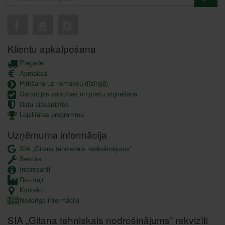
Klientu apkalpošana
Piegāde
Apmaksa
Pirkšana uz nomaksu (līzingā)
Garantijas saistības un preču atgriešana
Datu aizsardzība
Lojalitātes programma
Uzņēmuma informācija
SIA „Gitana tehniskais nodrošinājums”
Serviss
Interesanti
Ražotāji
Kontakti
Noderīga informācija
SIA „Gitana tehniskais nodrošinājums” rekvizīti