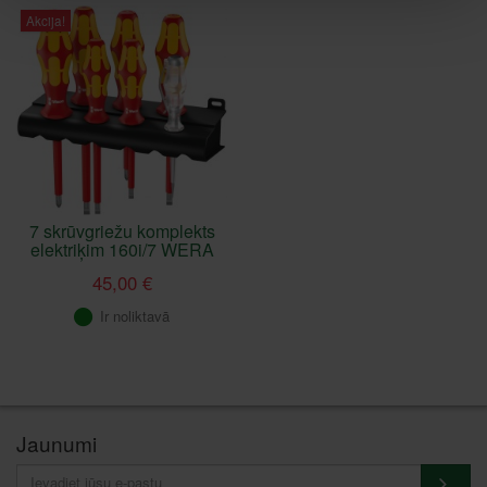
Akcija!
7 skrūvgriežu komplekts
elektriķim 160i/7 WERA
45,00 €
Ir noliktavā
Jaunumi