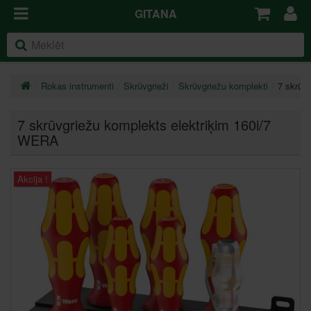
GITANA
Rokas instrumenti
Skrūvgrieži
Skrūvgriežu komplekti
7 skrūv
7 skrūvgriežu komplekts elektriķim 160i/7
WERA
Akcija !