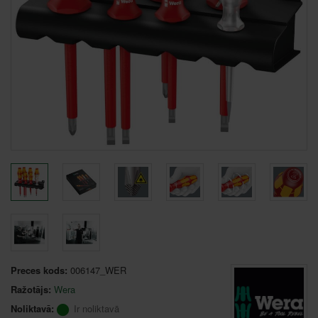
Preces kods:
006147_WER
Ražotājs:
Wera
Noliktavā:
Ir noliktavā