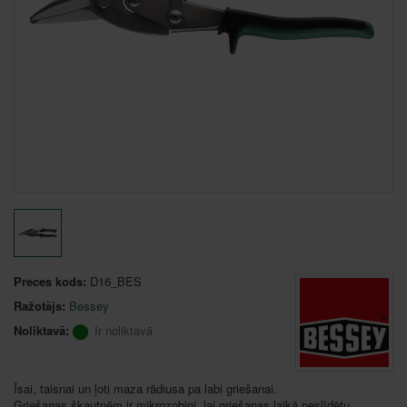
Preces kods:
D16_BES
Ražotājs:
Bessey
Noliktavā:
Ir noliktavā
Īsai, taisnai un ļoti maza rādiusa pa labi griešanai.
Griešanas šķautnēm ir mikrozobiņi, lai griešanas laikā neslīdētu.