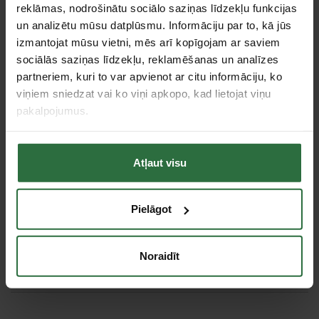
Griešana
reklāmas, nodrošinātu sociālo saziņas līdzekļu funkcijas
griešana
un analizētu mūsu datplūsmu. Informāciju par to, kā jūs
Griešanas veids
Labais
izmantojat mūsu vietni, mēs arī kopīgojam ar saviem
Griežamais materiāls
Nerūsējošais tērauds
sociālās saziņas līdzekļu, reklamēšanas un analīzes
Metāla loksnes biezums (600
partneriem, kuri to var apvienot ar citu informāciju, ko
1,2 mm
N/mm²)
viņiem sniedzat vai ko viņi apkopo, kad lietojat viņu
Asmens garums
40 mm
pakalpojumus.
Tips
Skārda šķēres
Kopējais garums
240 mm
Atļaut visu
Tie, kas apskatīja šo preci, tāpat interesējās par...
Pielāgot
Failed to load product list.
Noraidīt
Apskatītie produkti