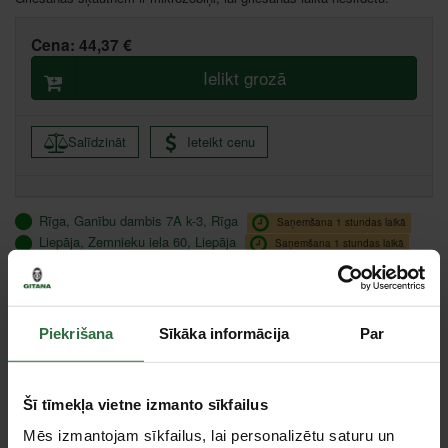
Cena:
44,37 €
Ielikt grozā
Salīdzināt
Ieteikt cenu
Rīga, Ganību dambis 7A k-3, Rīga
Saņemšana 1 stundas laikā
Liepāja, Zemnieku iela 60, Liepāja
Saņemšana 1 stundas laikā
Valmiera, Stacijas iela 38, Valmiera
Saņemšana 1 stundas laikā
Centrālā noliktava, (uzzināt vairāk šeit, )
Citas noliktavas, (uzzināt vairāk šeit, )
Piekrišana
Sīkāka informācija
Par
Specifikācija
Šī tīmekļa vietne izmanto sīkfailus
Svars
380 g
Mēs izmantojam sīkfailus, lai personalizētu saturu un
Īsa, taisna un ļoti maza rādiusa