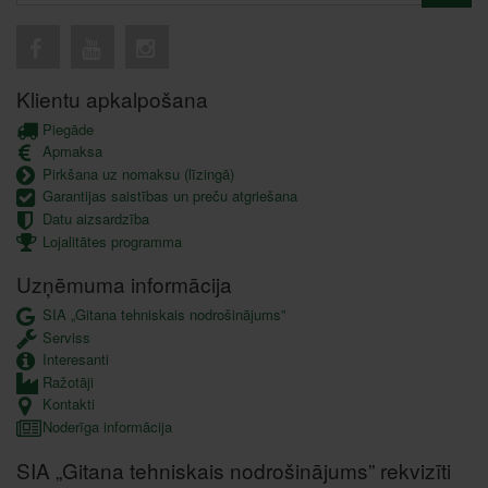
Klientu apkalpošana
Piegāde
Apmaksa
Pirkšana uz nomaksu (līzingā)
Garantijas saistības un preču atgriešana
Datu aizsardzība
Lojalitātes programma
Uzņēmuma informācija
SIA „Gitana tehniskais nodrošinājums”
Serviss
Interesanti
Ražotāji
Kontakti
Noderīga informācija
SIA „Gitana tehniskais nodrošinājums” rekvizīti