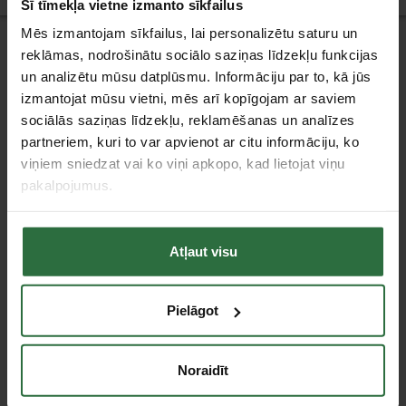
Šī tīmekļa vietne izmanto sīkfailus
Mēs izmantojam sīkfailus, lai personalizētu saturu un
Jaunumi
reklāmas, nodrošinātu sociālo saziņas līdzekļu funkcijas
un analizētu mūsu datplūsmu. Informāciju par to, kā jūs
izmantojat mūsu vietni, mēs arī kopīgojam ar saviem
sociālās saziņas līdzekļu, reklamēšanas un analīzes
partneriem, kuri to var apvienot ar citu informāciju, ko
viņiem sniedzat vai ko viņi apkopo, kad lietojat viņu
Klientu apkalpošana
pakalpojumus.
Piegāde
Apmaksa
Pirkšana uz nomaksu (līzingā)
Atļaut visu
Garantijas saistības un preču atgriešana
Datu aizsardzība
Lojalitātes programma
Pielāgot
Uzņēmuma informācija
SIA „Gitana tehniskais nodrošinājums”
Serviss
Noraidīt
Interesanti