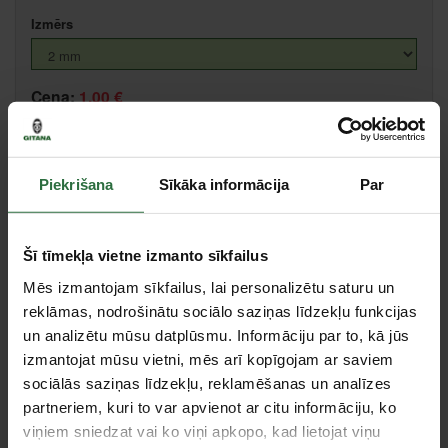
Izmērs
Cena:
1,00 €
Ielikt grozā
Piekrišana
Sīkāka informācija
Par
Salīdzināt
Ieteikt cenu
Šī tīmekļa vietne izmanto sīkfailus
Liepāja, Zemnieku iela 60, Liepāja
Mēs izmantojam sīkfailus, lai personalizētu saturu un
Valmiera, Stacijas iela 38, Valmiera
reklāmas, nodrošinātu sociālo saziņas līdzekļu funkcijas
Centrālā noliktava, (uzzināt vairāk šeit, )
un analizētu mūsu datplūsmu. Informāciju par to, kā jūs
Citas noliktavas, (uzzināt vairāk šeit, )
izmantojat mūsu vietni, mēs arī kopīgojam ar saviem
sociālās saziņas līdzekļu, reklamēšanas un analīzes
partneriem, kuri to var apvienot ar citu informāciju, ko
Tie, kas apskatīja šo preci, tāpat interesējās par...
viņiem sniedzat vai ko viņi apkopo, kad lietojat viņu