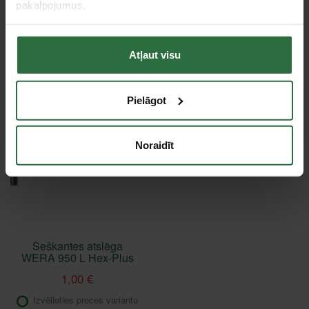
pakalpojumus.
Failed to load product list.
Atļaut visu
Apskatītie produkti
Pielāgot
Akcija!
Noraidīt
Seškantes atslēga
WERA 950 L Hex-Plus
1,00 €
Izvēlieties preces variantu