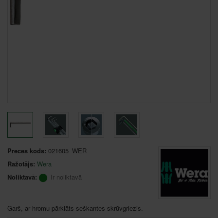
Preces kods:
021605_WER
Ražotājs:
Wera
Noliktavā:
Ir noliktavā
Garš, ar hromu pārklāts seškantes skrūvgriezis.