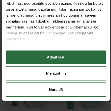
reklāmas, nodrošinātu sociālo saziņas līdzekļu funkcijas
un analizētu mūsu datplūsmu. Informāciju par to, kā jūs
izmantojat mūsu vietni, mēs arī kopīgojam ar saviem
sociālās saziņas līdzekļu, reklamēšanas un analīzes
partneriem, kuri to var apvienot ar citu informāciju, ko
Vītņu hermētiķis
Rievošanas roratslēga
viņiem sniedzat vai ko viņi apkopo, kad lietojat viņu
LOCTITE 2057360 55,
3/8"-2"
pakalpojumus.
160 m
ROHTENBERGER
19,44 €
176,66 €
Pasūtāma prece
Ir noliktavā
Atļaut visu
Pielāgot
Noraidīt