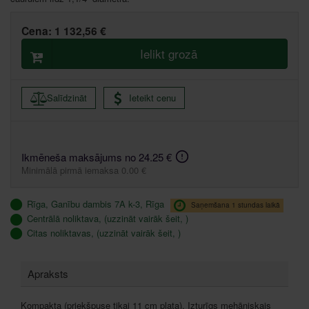
Cena:
1 132,56 €
Ielikt grozā
Salīdzināt
Ieteikt cenu
Ikmēneša maksājums no 24.25 €
Minimālā pirmā iemaksa 0.00 €
Rīga, Ganību dambis 7A k-3, Rīga
Saņemšana 1 stundas laikā
Centrālā noliktava, (uzzināt vairāk šeit, )
Citas noliktavas, (uzzināt vairāk šeit, )
Apraksts
Kompakta (priekšpuse tikai 11 cm plata). Izturīgs mehāniskais