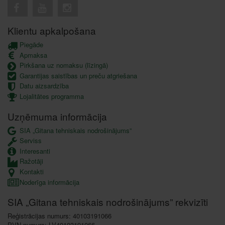
Klientu apkalpošana
Piegāde
Apmaksa
Pirkšana uz nomaksu (līzingā)
Garantijas saistības un preču atgriešana
Datu aizsardzība
Lojalitātes programma
Uzņēmuma informācija
SIA „Gitana tehniskais nodrošinājums”
Serviss
Interesanti
Ražotāji
Kontakti
Noderīga informācija
SIA „Gitana tehniskais nodrošinājums” rekvizīti
Reģistrācijas numurs: 40103191066
PVN numurs: LV40103191066