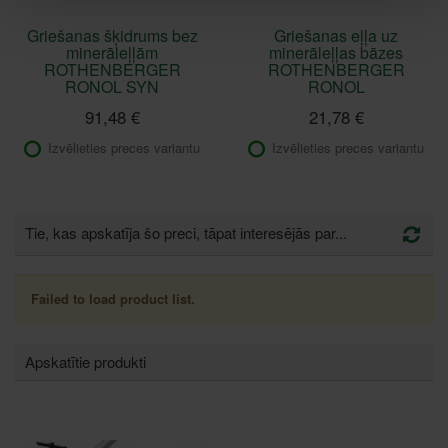
Griešanas šķidrums bez
Griešanas eļļa uz
minerāleļļām
minerāleļļas bāzes
ROTHENBERGER
ROTHENBERGER
RONOL SYN
RONOL
91,48 €
21,78 €
Izvēlieties preces variantu
Izvēlieties preces variantu
Tie, kas apskatīja šo preci, tāpat interesējās par...
Failed to load product list.
Apskatītie produkti