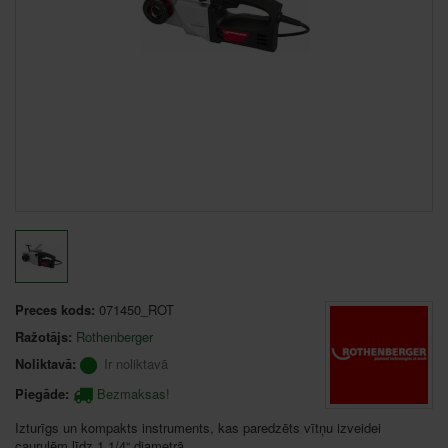
Preces kods:
071450_ROT
Ražotājs:
Rothenberger
Noliktavā:
Ir noliktavā
Piegāde:
Bezmaksas!
Izturīgs un kompakts instruments, kas paredzēts vītņu izveidei
caurulēm līdz 1,1/4“ diametrā.