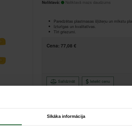
Noliktavā:
Noliktavā mazs daudzums
Paredzētas plastmasas šļūteņu un mīkstu pla
Izturīgas un kvalitatīvas.
Tīri griezumi.
Cena:
77,08 €
Salīdzināt
Ieteikt cenu
Ikmēneša maksājums no 1.65 €
Minimālā pirmā iemaksa 0.00 €
Sīkāka informācija