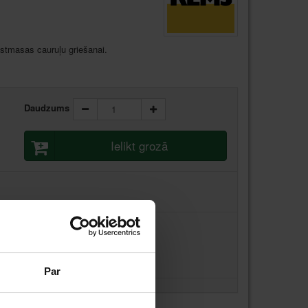
stmasas cauruļu griešanai.
Daudzums
Ielikt grozā
Par