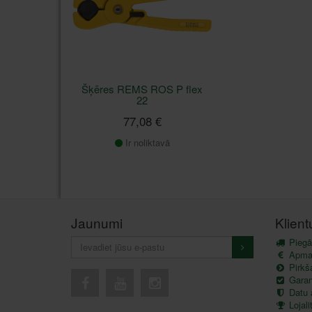
Šķēres REMS ROS P flex
22
77,08 €
Ir noliktavā
Jaunumi
Klien
Piegā
Apma
Pirkš
Garant
Datu 
Lojal