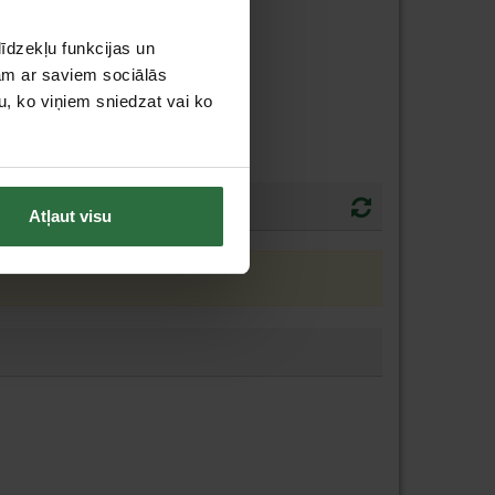
stundas laikā
īdzekļu funkcijas un
jam ar saviem sociālās
u, ko viņiem sniedzat vai ko
Atļaut visu