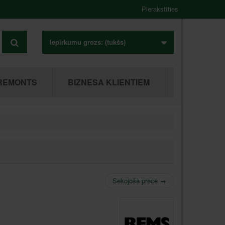
Pierakstīties
Iepirkumu grozs:
(tukšs)
REMONTS
BIZNESA KLIENTIEM
Sekojošā prece
→