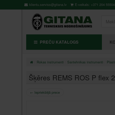
klientu.serviss@gitana.lv
E-veikals: +371 204 55504
PREČU KATALOGS
KO
Rokas instrumenti
Santehnikas instrumenti
Plast
Šķēres REMS ROS P flex 
←
Iepriekšējā prece