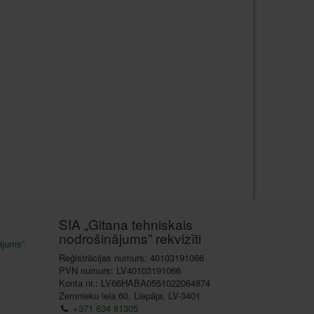
SIA „Gitana tehniskais
nodrošinājums” rekvizīti
ājums”
Reģistrācijas numurs: 40103191066
PVN numurs: LV40103191066
Konta nr.: LV66HABA0551022064874
Zemnieku iela 60, Liepāja, LV-3401
+371 634 81305