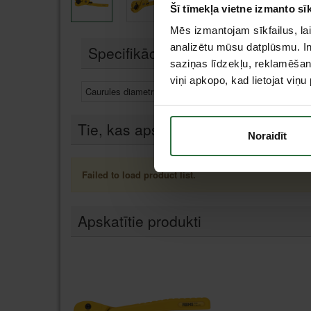
Šī tīmekļa vietne izmanto sīk
Mēs izmantojam sīkfailus, lai
analizētu mūsu datplūsmu. In
Specifikācija
saziņas līdzekļu, reklamēšana
viņi apkopo, kad lietojat viņ
Caurules diametrs
Ø ≤ 22 m
Tie, kas apskatīja šo preci, tāpat in
Noraidīt
Failed to load product list.
Apskatītie produkti