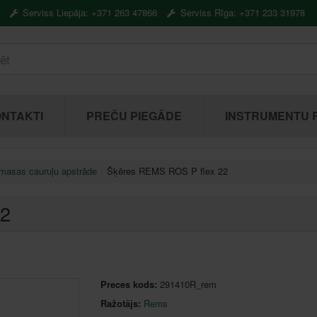
Serviss Liepāja: +371 263 47866
Serviss Rīga: +371 233 31978
NTAKTI
PREČU PIEGĀDE
INSTRUMENTU 
masas cauruļu apstrāde
Šķēres REMS ROS P flex 22
22
Preces kods:
291410R_rem
Ražotājs:
Rems