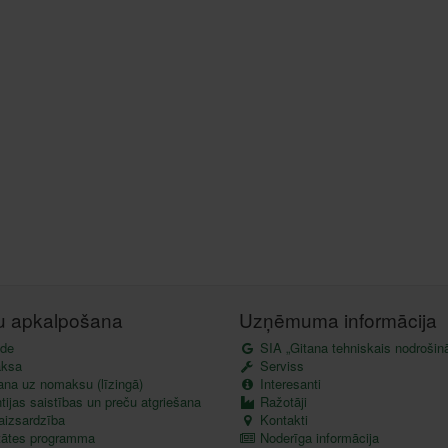
tu apkalpošana
Uzņēmuma informācija
de
SIA „Gitana tehniskais nodrošin
ksa
Serviss
ana uz nomaksu (līzingā)
Interesanti
ijas saistības un preču atgriešana
Ražotāji
aizsardzība
Kontakti
itātes programma
Noderīga informācija