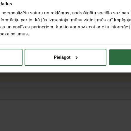
Rīga, Ganību dambis 7A k-3, Rīga
Saņemšana 1 
failus
 personalizētu saturu un reklāmas, nodrošinātu sociālo saziņas l
formāciju par to, kā jūs izmantojat mūsu vietni, mēs arī kopīgo
s un analīzes partneriem, kuri to var apvienot ar citu informācij
u pakalpojumus.
m
teresējās par...
Pielāgot