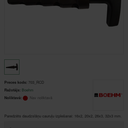
Preces kods:
703_RCD
Ražotājs:
Boehm
Noliktavā:
Nav noliktavā
Paredzēts daudzslāņu cauruļu izplešanai: 16x2, 20x2, 26x3, 32x3 mm.