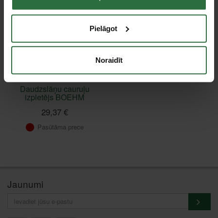
Pielāgot
Noraidīt
Daudzslāņu cauruļu
izpletējs BOEHM
29,37 €
Pasūtāma prece
Jaunumi