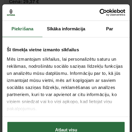
Cena:
29,37 €
Paziņot, kad prece ir pieejama
Piekrišana
Sīkāka informācija
Par
Salīdzināt
Ieteikt cenu
Šī tīmekļa vietne izmanto sīkfailus
Mēs izmantojam sīkfailus, lai personalizētu saturu un
reklāmas, nodrošinātu sociālo saziņas līdzekļu funkcijas
un analizētu mūsu datplūsmu. Informāciju par to, kā jūs
Tie, kas apskatīja šo preci, tāpat interesējās par...
izmantojat mūsu vietni, mēs arī kopīgojam ar saviem
sociālās saziņas līdzekļu, reklamēšanas un analīzes
partneriem, kuri to var apvienot ar citu informāciju, ko
Failed to load product list.
viņiem sniedzat vai ko viņi apkopo, kad lietojat viņu
pakalpojumus.
Apskatītie produkti
Atļaut visu