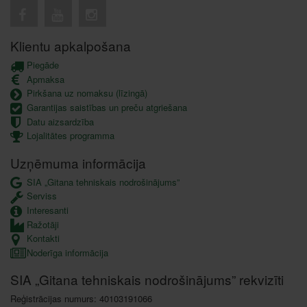
Klientu apkalpošana
Piegāde
Apmaksa
Pirkšana uz nomaksu (līzingā)
Garantijas saistības un preču atgriešana
Datu aizsardzība
Lojalitātes programma
Uzņēmuma informācija
SIA „Gitana tehniskais nodrošinājums”
Serviss
Interesanti
Ražotāji
Kontakti
Noderīga informācija
SIA „Gitana tehniskais nodrošinājums” rekvizīti
Reģistrācijas numurs: 40103191066