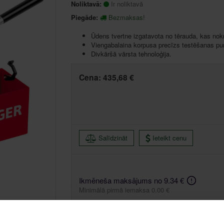
Noliktavā:
Ir noliktavā
Piegāde:
Bezmaksas!
Ūdens tvertne izgatavota no tērauda, kas nokr
Viengabalaina korpusa precīzs testēšanas pu
Divkāršā vārsta tehnoloģija.
Cena:
435,68 €
Salīdzināt
Ieteikt cenu
Ikmēneša maksājums no 9.34 €
Minimālā pirmā iemaksa 0.00 €