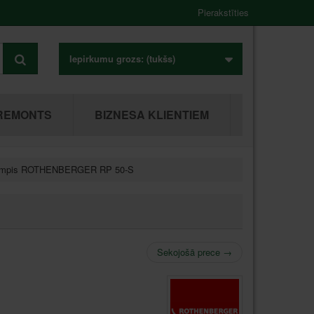
Pierakstīties
Iepirkumu grozs:
(tukšs)
REMONTS
BIZNESA KLIENTIEM
 pumpis ROTHENBERGER RP 50-S
Sekojošā prece
→