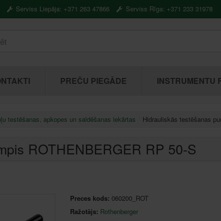
Serviss Liepāja: +371 263 47866
Serviss Rīga: +371 233 31978
NTAKTI
PREČU PIEGĀDE
INSTRUMENTU 
ļu testēšanas, apkopes un saldēšanas iekārtas
Hidrauliskās testēšanas
 pumpis ROTHENBERGER RP 50-S
Preces kods:
060200_ROT
Ražotājs:
Rothenberger