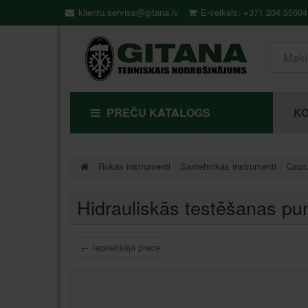
klientu.serviss@gitana.lv
E-veikals: +371 204 55504
PREČU KATALOGS
KO
Rokas instrumenti
Santehnikas instrumenti
Cauru
Hidrauliskās testēšanas
←
Iepriekšējā prece