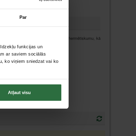
Par
las spiedienu pārbaudīt dažādu sistēmu hermētiskumu, kā
īdzekļu funkcijas un
un izturīgas augstspiediena šļūtenes.
jam ar saviem sociālās
eciešamo testēšanas spiedienu.
u, ko viņiem sniedzat vai ko
Atļaut visu