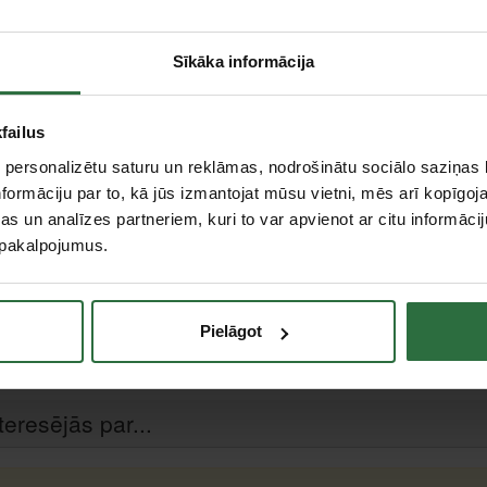
Citas noliktavas, (uzzināt vairāk šeit, )
Sīkāka informācija
Apraksts
failus
Ļauj ātri un efektīvi ar augstu ūdens vai smērvie
arī atrast esošos defektus.
 personalizētu saturu un reklāmas, nodrošinātu sociālo saziņas l
x260 mm
Jaudīgs rokas pumpis, precīzs integrēts manometrs 
formāciju par to, kā jūs izmantojat mūsu vietni, mēs arī kopīgo
45 ml 1 gājienā
Divkāršs vadības vārsts ļaus viegli izvēlēties nepi
s un analīzes partneriem, kuri to var apvienot ar citu informācij
Iespējams ātri veikt precīzus testus.
u pakalpojumus.
Pielāgot
teresējās par...