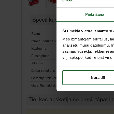
Piekrišana
Specifikācija
Šī tīmekļa vietne izmanto sīk
Svars
8 kg
Mēs izmantojam sīkfailus, lai
Izmēri (garums x platums x augstums)
720x170
analizētu mūsu datplūsmu. In
Ražīgums
aptuveni 
saziņas līdzekļu, reklamēšana
Pieslēgšana
R 1/2"
viņi apkopo, kad lietojat viņ
Tilpums
12 l
Darba spiediens
0-60 bar
Garantija fiziskām personām, mēn.
24
Noraidīt
Garantija juridiskām personām, mēn.
12
Tie, kas apskatīja šo preci, tāpat in