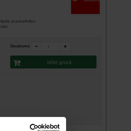
āsots ar pulverkrāsu.
mpis.
Daudzums
Ielikt grozā