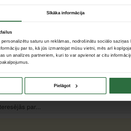
Centrālā noliktava, (uzzināt vairāk šeit, )
Citas noliktavas, (uzzināt vairāk šeit, )
Sīkāka informācija
Apraksts
failus
Mērīšanas elements tiek noslogots tikai tad, kad ir
 personalizētu saturu un reklāmas, nodrošinātu sociālo saziņas l
jutīgos komponentus aizsargā izturīgs korpuss. Divko
eļļas, benzīna, bremžu šķidruma iedarbību. Jebku
formāciju par to, kā jūs izmantojat mūsu vietni, mēs arī kopīgo
virzienā pēc iesprakšķēšanās neiedarbojas uz mēlī
s un analīzes partneriem, kuri to var apvienot ar citu informācij
neizārdot, ar Torque Tester Nr. 7707 W vai kali
u pakalpojumus.
sertifikāts.
Pielāgot
a skala)
teresējās par...