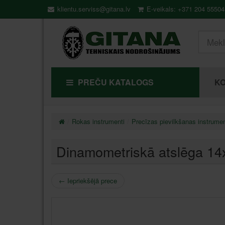
klientu.serviss@gitana.lv
E-veikals: +371 204 55504
PREČU KATALOGS
KO
Rokas instrumenti
Precīzas pievilkšanas instrumen
Dinamometriskā atslēga 
←
Iepriekšējā prece