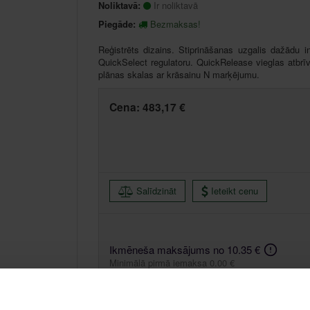
Noliktavā:
Ir noliktavā
Piegāde:
Bezmaksas!
Reģistrēts dizains. Stiprināšanas uzgalis dažādu in
QuickSelect regulatoru. QuickRelease vieglas atbrī
plānas skalas ar krāsainu N marķējumu.
Cena:
483,17 €
Salīdzināt
Ieteikt cenu
Ikmēneša maksājums no 10.35 €
Minimālā pirmā iemaksa 0.00 €