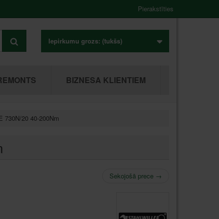
Pierakstīties
Iepirkumu grozs:
(tukšs)
REMONTS
BIZNESA KLIENTIEM
E 730N/20 40-200Nm
m
Sekojošā prece
→