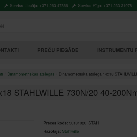
Serviss Liepāja: +371 263 47866
Serviss Rīga: +371 233 31978
NTAKTI
PREČU PIEGĀDE
INSTRUMENTU 
ti
Dinamometriskās atslēgas
Dinamometriskā atslēga 14x18 STAHLWILL
14x18 STAHLWILLE 730N/20 40-200N
Preces kods:
50181020_STAH
Ražotājs:
Stahlwille