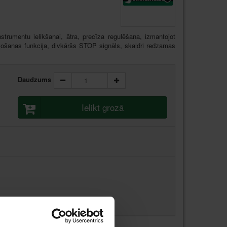
strumentu ielikšanai, ātra, precīza regulēšana, izmantojot
vošanas funkcija, divkāršs STOP signāls, skaidri redzamas
Daudzums
Ielikt grozā