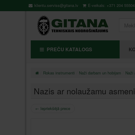
klientu.serviss@gitana.lv
E-veikals: +371 204 55504
PREČU KATALOGS
KO
Rokas instrumenti
Naži darbam un hobijam
Naži
Nazis ar nolaužamu asme
←
Iepriekšējā prece