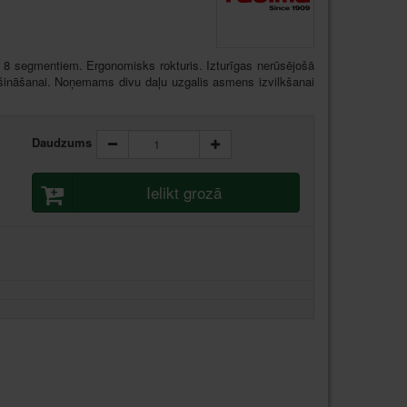
 8 segmentiem. Ergonomisks rokturis. Izturīgas nerūsējošā
rošināšanai. Noņemams divu daļu uzgalis asmens izvilkšanai
Daudzums
Ielikt grozā