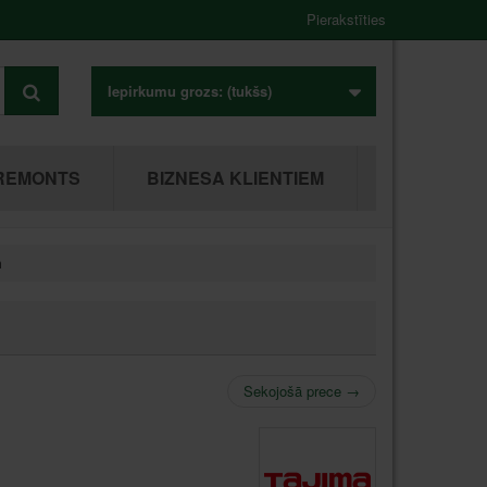
Pierakstīties
Iepirkumu grozs:
(tukšs)
REMONTS
BIZNESA KLIENTIEM
m
Sekojošā prece
→