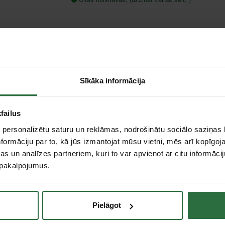
iem
Sīkāka informācija
failus
 personalizētu saturu un reklāmas, nodrošinātu sociālo saziņas l
formāciju par to, kā jūs izmantojat mūsu vietni, mēs arī kopīgo
s un analīzes partneriem, kuri to var apvienot ar citu informācij
u pakalpojumus.
Pielāgot