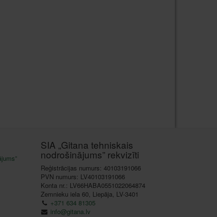
SIA „Gitana tehniskais
nodrošinājums” rekvizīti
ājums”
Reģistrācijas numurs: 40103191066
PVN numurs: LV40103191066
Konta nr.: LV66HABA0551022064874
Zemnieku iela 60, Liepāja, LV-3401
+371 634 81305
info@gitana.lv