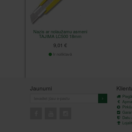
Nazis ar nolaužamu asmeni
TAJIMA LC500 18mm
9,01 €
Ir noliktavā
Jaunumi
Klien
Piegā
Apma
Pirkš
Garant
Datu 
Lojal