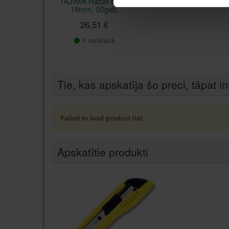
TAJIMA Razar Black
18mm, 50gab.
26,51 €
Ir noliktavā
Tie, kas apskatīja šo preci, tāpat in
Failed to load product list.
Apskatītie produkti