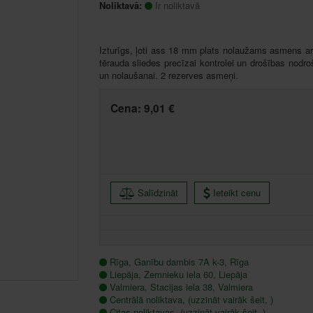
Noliktavā:
Ir noliktavā
Izturīgs, ļoti ass 18 mm plats nolaužams asmens ar
tērauda sliedes precīzai kontrolei un drošības nod
un nolaušanai. 2 rezerves asmeņi.
Cena:
9,01 €
Salīdzināt
Ieteikt cenu
Rīga, Ganību dambis 7A k-3, Rīga
Liepāja, Zemnieku iela 60, Liepāja
Valmiera, Stacijas iela 38, Valmiera
Centrālā noliktava, (uzzināt vairāk šeit, )
Citas noliktavas, (uzzināt vairāk šeit, )