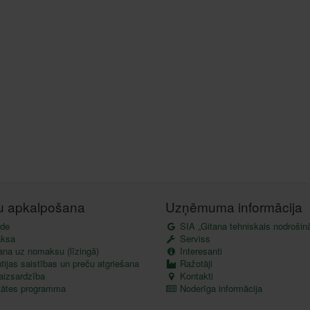
tu apkalpošana
Uzņēmuma informācija
de
SIA „Gitana tehniskais nodrošin
ksa
Serviss
ana uz nomaksu (līzingā)
Interesanti
ijas saistības un preču atgriešana
Ražotāji
aizsardzība
Kontakti
itātes programma
Noderīga informācija