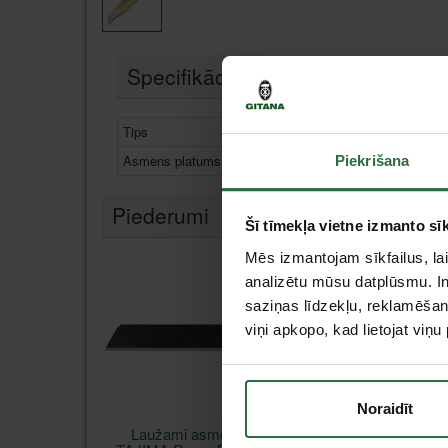
Specifikācija
Tips
Naži ar maināmiem asmeņ
Asmens platums
18 mm
Piekrišana
Piederumi
Šī tīmekļa vietne izmanto sīk
Mēs izmantojam sīkfailus, lai
analizētu mūsu datplūsmu. In
saziņas līdzekļu, reklamēšana
viņi apkopo, kad lietojat viņ
Noraidīt
Laužami asmeņi