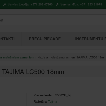
Serviss Liepāja: +371 263 47866
Serviss Rīga: +371 233 31978
NTAKTI
PREČU PIEGĀDE
INSTRUMENTU 
 ar maināmiem asmeņiem
Nazis ar nolaužamu asmeni TAJIMA LC500 18m
ni TAJIMA LC500 18mm
Preces kods:
LC500YB_taj
Ražotājs:
Tajima