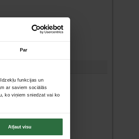
Par
īdzekļu funkcijas un
jam ar saviem sociālās
u, ko viņiem sniedzat vai ko
Atļaut visu