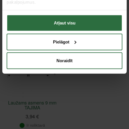
pakalpojumus.
Failed to load product list.
Atļaut visu
Apskatītie produkti
Pielāgot
Noraidīt
Laužams asmens 9 mm
TAJIMA
3,94 €
Ir noliktavā