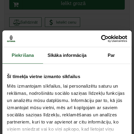
Ielikt grozā
Salīdzināt
Ieteikt cenu
Rīga, Ganību dambis 7A k-3, Rīga
Liepāja, Zemnieku iela 60, Liepāja
Piekrišana
Sīkāka informācija
Par
Valmiera, Stacijas iela 38, Valmiera
Centrālā noliktava, (uzzināt vairāk šeit, )
Citas noliktavas, (uzzināt vairāk šeit, )
Šī tīmekļa vietne izmanto sīkfailus
Mēs izmantojam sīkfailus, lai personalizētu saturu un
Specifikācija
reklāmas, nodrošinātu sociālo saziņas līdzekļu funkcijas
un analizētu mūsu datplūsmu. Informāciju par to, kā jūs
Tips
Asmeņi
izmantojat mūsu vietni, mēs arī kopīgojam ar saviem
Asmens platums
9 mm
sociālās saziņas līdzekļu, reklamēšanas un analīzes
partneriem, kuri to var apvienot ar citu informāciju, ko
Tie, kas apskatīja šo preci, tāpat interesējās par...
viņiem sniedzat vai ko viņi apkopo, kad lietojat viņu