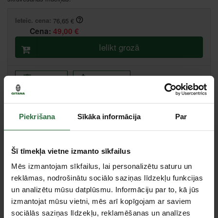
Ieteic. cena:
76,65 €
Cena:
49,00 €
Ielikt grozā
Salīdzināt
Ieteikt cenu
Liepāja, Zemnieku iela 60, Liepāja
Piekrišana
Sīkāka informācija
Par
Saņemšana 1 stundas laikā
Centrālā noliktava, (uzzināt vairāk šeit, )
Citas noliktavas, (uzzināt vairāk šeit, )
Šī tīmekļa vietne izmanto sīkfailus
Specifikācija
Mēs izmantojam sīkfailus, lai personalizētu saturu un
reklāmas, nodrošinātu sociālo saziņas līdzekļu funkcijas
un analizētu mūsu datplūsmu. Informāciju par to, kā jūs
Stiprinājuma kvadrāts
1/2"
izmantojat mūsu vietni, mēs arī kopīgojam ar saviem
Tips
Komplekti / Seškantes muciņa
sociālās saziņas līdzekļu, reklamēšanas un analīzes