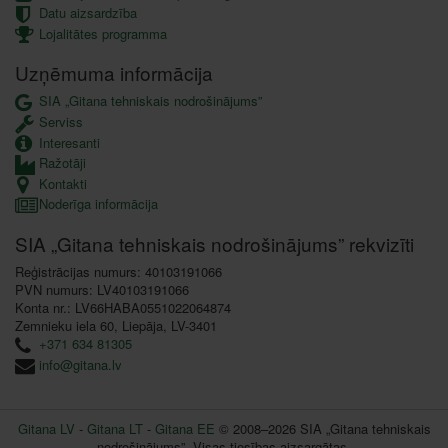
Datu aizsardzība
Lojalitātes programma
Uzņēmuma informācija
SIA „Gitana tehniskais nodrošinājums”
Serviss
Interesanti
Ražotāji
Kontakti
Noderīga informācija
SIA „Gitana tehniskais nodrošinājums” rekvizīti
Reģistrācijas numurs: 40103191066
PVN numurs: LV40103191066
Konta nr.: LV66HABA0551022064874
Zemnieku iela 60, Liepāja, LV-3401
+371 634 81305
info@gitana.lv
Gitana LV
-
Gitana LT
-
Gitana EE
© 2008–2026 SIA „Gitana tehniskais
nodrošinājums”. Visas tiesības aizsargātas.