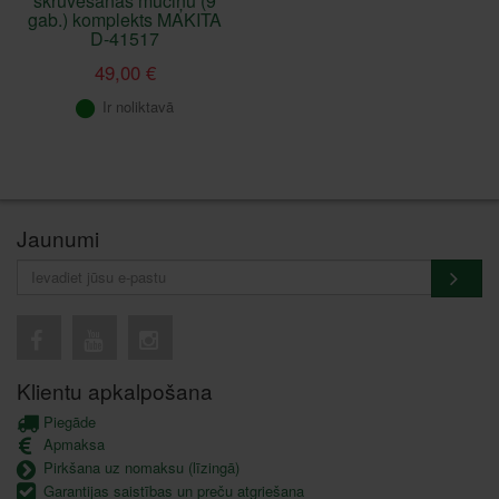
skrūvēšanas muciņu (9
gab.) komplekts MAKITA
D-41517
49,00 €
Ir noliktavā
Jaunumi
Klientu apkalpošana
Piegāde
Apmaksa
Pirkšana uz nomaksu (līzingā)
Garantijas saistības un preču atgriešana