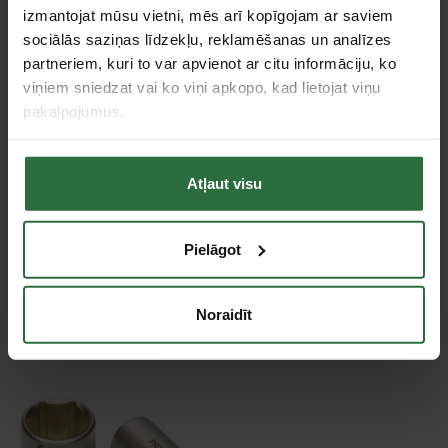
izmantojat mūsu vietni, mēs arī kopīgojam ar saviem
sociālās saziņas līdzekļu, reklamēšanas un analīzes
Stiprinājuma kvadrāts
3/8"
partneriem, kuri to var apvienot ar citu informāciju, ko
Tips
Seškantes muciņa
viņiem sniedzat vai ko viņi apkopo, kad lietojat viņu
Trieciena
Nē
pakalpojumus.
Pagarināta muciņa
Nē
Atļaut visu
Tie, kas apskatīja šo preci, tāpat interesējās par...
Pielāgot
Failed to load product list.
Noraidīt
Apskatītie produkti