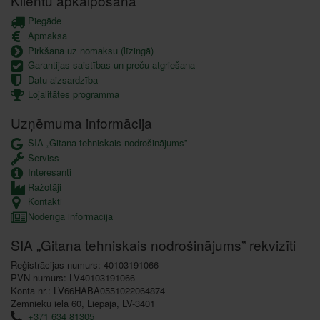
Klientu apkalpošana
Piegāde
Apmaksa
Pirkšana uz nomaksu (līzingā)
Garantijas saistības un preču atgriešana
Datu aizsardzība
Lojalitātes programma
Uzņēmuma informācija
SIA „Gitana tehniskais nodrošinājums”
Serviss
Interesanti
Ražotāji
Kontakti
Noderīga informācija
SIA „Gitana tehniskais nodrošinājums” rekvizīti
Reģistrācijas numurs: 40103191066
PVN numurs: LV40103191066
Konta nr.: LV66HABA0551022064874
Zemnieku iela 60, Liepāja, LV-3401
+371 634 81305