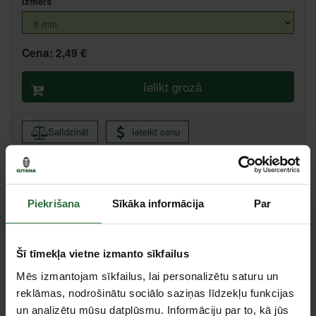
Izmērs
Cena:
2,49 €
Ielikt grozā
Salīdzināt
Ieteikt cenu
Valmiera, Stacijas iela 38, Valmiera
Citas noliktavas, (uzzināt vairāk šeit, )
Piekrišana
Sīkāka informācija
Par
Apraksts
Šī tīmekļa vietne izmanto sīkfailus
Liela izturība, pateicoties oglekļa daudzumam tēraudā. Plānsieniņu
Mēs izmantojam sīkfailus, lai personalizētu saturu un
profils atvieglo piekļuvi, taču ir pietiekami stiprs grūtam darbam.
reklāmas, nodrošinātu sociālo saziņas līdzekļu funkcijas
un analizētu mūsu datplūsmu. Informāciju par to, kā jūs
Specifikācija