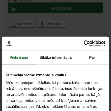
Ielikt grozā
Salīdzināt
Ieteikt cenu
Centrālā noliktava, (uzzināt vairāk šeit, )
Citas noliktavas, (uzzināt vairāk šeit, )
Piekrišana
Sīkāka informācija
Par
Specifikācija
Šī tīmekļa vietne izmanto sīkfailus
Stiprinājuma kvadrāts
1/2"
Mēs izmantojam sīkfailus, lai personalizētu saturu un
Garums
85 mm
reklāmas, nodrošinātu sociālo saziņas līdzekļu funkcijas
Izmērs
17 mm
un analizētu mūsu datplūsmu. Informāciju par to, kā jūs
Tips
Seškantes muciņa
izmantojat mūsu vietni, mēs arī kopīgojam ar saviem
Trieciena
Jā
sociālās saziņas līdzekļu, reklamēšanas un analīzes