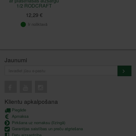
ar plastmasas aizsargu
1/2 RODCRAFT
12,29 €
Ir noliktavā
Jaunumi
Klientu apkalpošana
Piegāde
Apmaksa
Pirkšana uz nomaksu (līzingā)
Garantijas saistības un preču atgriešana
Datu aizsardzība