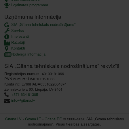
Lojalitātes programma
Uzņēmuma informācija
SIA „Gitana tehniskais nodrošinājums”
Serviss
Interesanti
Ražotāji
Kontakti
Noderīga informācija
SIA „Gitana tehniskais nodrošinājums” rekvizīti
Reģistrācijas numurs: 40103191066
PVN numurs: LV40103191066
Konta nr.: LV66HABA0551022064874
Zemnieku iela 60, Liepāja, LV-3401
+371 634 81305
info@gitana.lv
Gitana LV
-
Gitana LT
-
Gitana EE
© 2008–2026 SIA „Gitana tehniskais
nodrošinājums”. Visas tiesības aizsargātas.