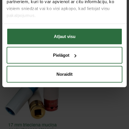
Pagarināta muciņa
Nē
partneriem, kuri to var apvienot ar citu informāciju, ko
viņiem sniedzat vai ko viņi apkopo, kad lietojat viņu
pakalpojumus.
Tie, kas apskatīja šo preci, tāpat interesējās par...
Failed to load product list.
Atļaut visu
Apskatītie produkti
Pielāgot
Noraidīt
17 mm trieciena muciņa