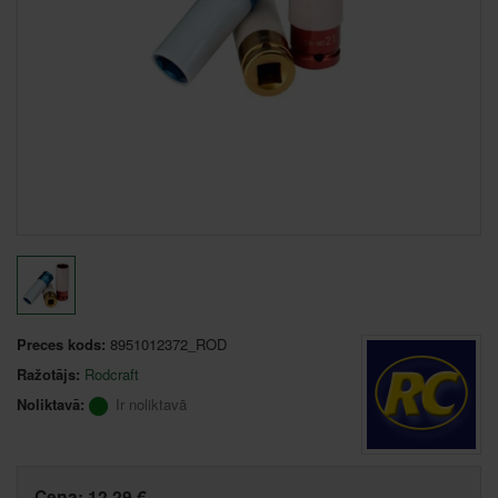
Preces kods:
8951012372_ROD
Ražotājs:
Rodcraft
Noliktavā:
Ir noliktavā
Cena:
12,29 €