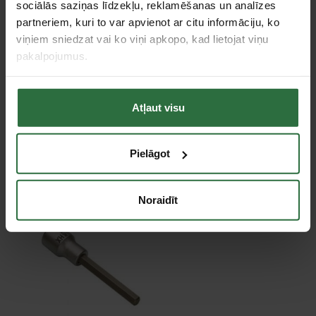
sociālās saziņas līdzekļu, reklamēšanas un analīzes
Trieciena
Nē
partneriem, kuri to var apvienot ar citu informāciju, ko
viņiem sniedzat vai ko viņi apkopo, kad lietojat viņu
Pagarināta muciņa
Nē
pakalpojumus.
Tie, kas apskatīja šo preci, tāpat interesējās par...
Atļaut visu
Failed to load product list.
Pielāgot
Apskatītie produkti
Noraidīt