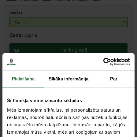
Izmērs
Cena:
7,27 €
Ielikt grozā
Salīdzināt
Ieteikt cenu
Piekrišana
Sīkāka informācija
Par
Citas noliktavas, (uzzināt vairāk šeit, )
Šī tīmekļa vietne izmanto sīkfailus
Mēs izmantojam sīkfailus, lai personalizētu saturu un
Specifikācija
reklāmas, nodrošinātu sociālo saziņas līdzekļu funkcijas
un analizētu mūsu datplūsmu. Informāciju par to, kā jūs
Stiprinājuma kvadrāts
1/2"
izmantojat mūsu vietni, mēs arī kopīgojam ar saviem
Tips
Muciņas ar dažādiem uzgaļiem