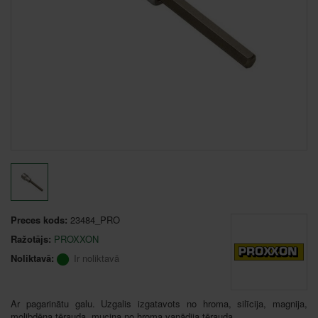
Preces kods:
23484_PRO
Ražotājs:
PROXXON
Noliktavā:
Ir noliktavā
Ar pagarinātu galu. Uzgalis izgatavots no hroma, silīcija, magnija,
molibdēna tērauda, muciņa no hroma vanādija tērauda.