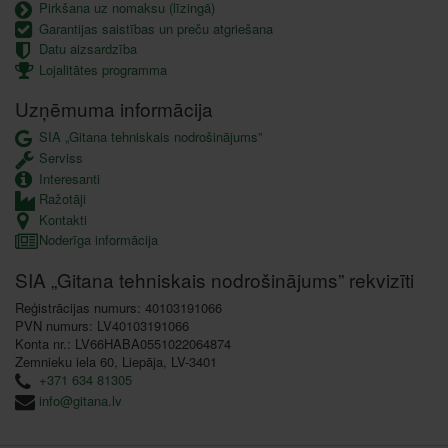
Pirkšana uz nomaksu (līzingā)
Garantijas saistības un preču atgriešana
Datu aizsardzība
Lojalitātes programma
Uzņēmuma informācija
SIA „Gitana tehniskais nodrošinājums”
Serviss
Interesanti
Ražotāji
Kontakti
Noderīga informācija
SIA „Gitana tehniskais nodrošinājums” rekvizīti
Reģistrācijas numurs: 40103191066
PVN numurs: LV40103191066
Konta nr.: LV66HABA0551022064874
Zemnieku iela 60, Liepāja, LV-3401
+371 634 81305
info@gitana.lv