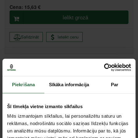
Cena:
15,63 €
Ielikt grozā
Salīdzināt
Ieteikt cenu
Centrālā noliktava, (uzzināt vairāk šeit, )
Citas noliktavas, (uzzināt vairāk šeit, )
Piekrišana
Sīkāka informācija
Par
Specifikācija
Svars
95 g
Šī tīmekļa vietne izmanto sīkfailus
Garums
100 mm
Mēs izmantojam sīkfailus, lai personalizētu saturu un
Garantija
reklāmas, nodrošinātu sociālo saziņas līdzekļu funkcijas
fiziskām
mūžīga (ražošanas)
un analizētu mūsu datplūsmu. Informāciju par to, kā jūs
personām