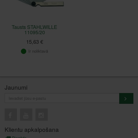
Tausts STAHLWILLE
11095/20
15,63 €
Ir noliktavā
Jaunumi
Klientu apkalpošana
Piegāde