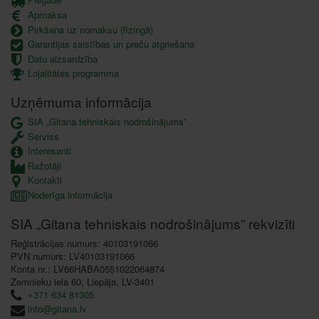
Apmaksa
Pirkšana uz nomaksu (līzingā)
Garantijas saistības un preču atgriešana
Datu aizsardzība
Lojalitātes programma
Uzņēmuma informācija
SIA „Gitana tehniskais nodrošinājums”
Serviss
Interesanti
Ražotāji
Kontakti
Noderīga informācija
SIA „Gitana tehniskais nodrošinājums” rekvizīti
Reģistrācijas numurs: 40103191066
PVN numurs: LV40103191066
Konta nr.: LV66HABA0551022064874
Zemnieku iela 60, Liepāja, LV-3401
+371 634 81305
info@gitana.lv