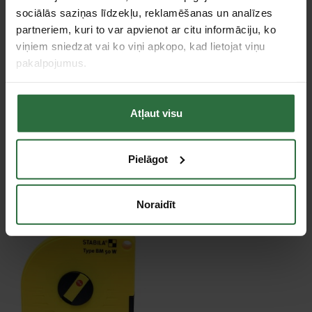
Specifikācija
sociālās saziņas līdzekļu, reklamēšanas un analīzes
partneriem, kuri to var apvienot ar citu informāciju, ko
Garums
10 m
viņiem sniedzat vai ko viņi apkopo, kad lietojat viņu
pakalpojumus.
Lentes garums
10 m
Tie, kas apskatīja šo preci, tāpat interesējās par...
Atļaut visu
Failed to load product list.
Pielāgot
Apskatītie produkti
Noraidīt
Izpārdošana!