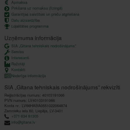
Apmaksa
Pirkšana uz nomaksu (līzingā)
Garantijas saistības un preču atgriešana
Datu aizsardzība
Lojalitātes programma
Uzņēmuma informācija
SIA „Gitana tehniskais nodrošinājums”
Serviss
Interesanti
Ražotāji
Kontakti
Noderīga informācija
SIA „Gitana tehniskais nodrošinājums” rekvizīti
Reģistrācijas numurs: 40103191066
PVN numurs: LV40103191066
Konta nr.: LV66HABA0551022064874
Zemnieku iela 60, Liepāja, LV-3401
+371 634 81305
info@gitana.lv