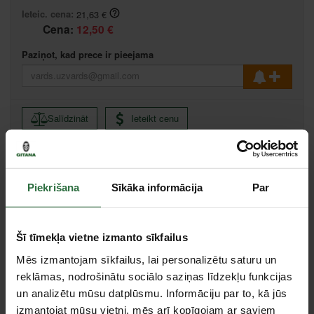
Ieteic. cena:
21,63 €
Cena:
12,50 €
Paziņot, kad prece ir pieejama
Salīdzināt
Ieteikt cenu
Piekrišana
Sīkāka informācija
Par
Apraksts
Optimāla izmantošana pateicoties ievilkšanas svirai, kurai
iesniegts patenta pieteikums. Speciāls āķis ar patentētu
Šī tīmekļa vietne izmanto sīkfailus
pārklājuma kārtu, kas ievērojami uzlabo izturību pret slīdēšanu.
Mēs izmantojam sīkfailus, lai personalizētu saturu un
Triecienizturīgs korpuss no neilona. Iespējams stiprināt visās
pozīcijās. Atbilst jaunajai, visā Eiropā piemērojamā MID direktīvai.
reklāmas, nodrošinātu sociālo saziņas līdzekļu funkcijas
Ar CE un metroloģisko zīmi un izmēģinājuma modeļa atbilstības
un analizētu mūsu datplūsmu. Informāciju par to, kā jūs
ES prasībām apstiprinājumu.
izmantojat mūsu vietni, mēs arī kopīgojam ar saviem