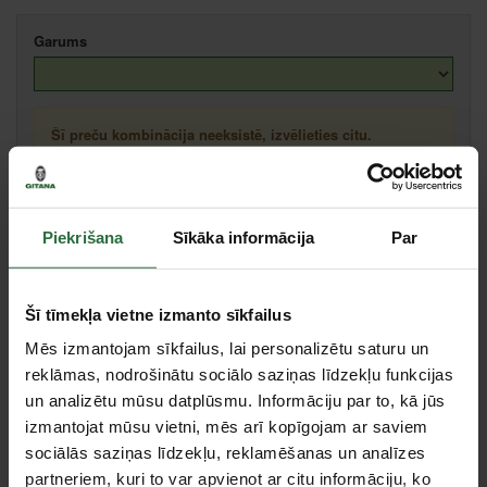
Garums
Šī preču kombinācija neeksistē, izvēlieties citu.
Apraksts
Piekrišana
Sīkāka informācija
Par
2 frēzētas mērīšanas virsmas. 2 vertikālas un 1 horizontāla acīte.
Noņemajiem galiem papildus vēl ir uzticami, patentēti slīdēšanas
Šī tīmekļa vietne izmanto sīkfailus
fiksatori.
Mēs izmantojam sīkfailus, lai personalizētu saturu un
Specifikācija
reklāmas, nodrošinātu sociālo saziņas līdzekļu funkcijas
un analizētu mūsu datplūsmu. Informāciju par to, kā jūs
Garums
100 cm
izmantojat mūsu vietni, mēs arī kopīgojam ar saviem
Mērīšanas precizitāte normālā stāvoklī
0,029° / 0,5 mm/m
sociālās saziņas līdzekļu, reklamēšanas un analīzes
partneriem, kuri to var apvienot ar citu informāciju, ko
Mērīšanas precizitāte, mērot nestandartā
0,043° / 0,75 mm/m