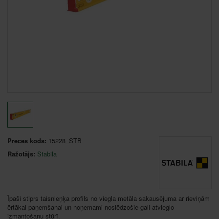
Preces kods:
15228_STB
Ražotājs:
Stabila
Īpaši stiprs taisnleņķa profils no viegla metāla sakausējuma ar rieviņām
ērtākai paņemšanai un noņemami noslēdzošie gali atvieglo
izmantošanu stūrī.