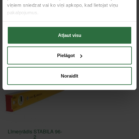
viņiem sniedzat vai ko viņi apkopo, kad lietojat viņu
pakalpojumus.
Tie, kas apskatīja šo preci, tāpat interesējās par...
Atļaut visu
Failed to load product list.
Apskatītie produkti
Pielāgot
Noraidīt
Līmeņrādis STABILA 96-
2