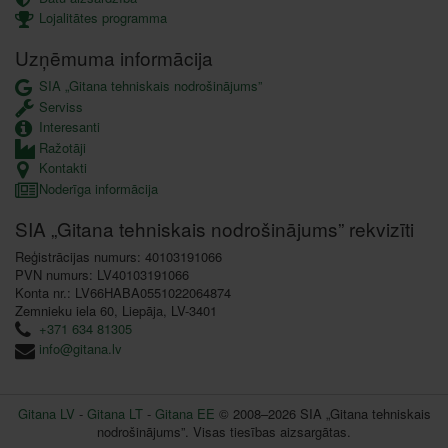
Lojalitātes programma
Uzņēmuma informācija
SIA „Gitana tehniskais nodrošinājums”
Serviss
Interesanti
Ražotāji
Kontakti
Noderīga informācija
SIA „Gitana tehniskais nodrošinājums” rekvizīti
Reģistrācijas numurs: 40103191066
PVN numurs: LV40103191066
Konta nr.: LV66HABA0551022064874
Zemnieku iela 60, Liepāja, LV-3401
+371 634 81305
info@gitana.lv
Gitana LV
-
Gitana LT
-
Gitana EE
© 2008–2026 SIA „Gitana tehniskais
nodrošinājums”. Visas tiesības aizsargātas.