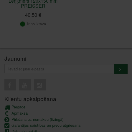
Leņķmērs 120x150 mm
PREISSER
40,50 €
Ir noliktavā
Jaunumi
Klientu apkalpošana
Piegāde
Apmaksa
Pirkšana uz nomaksu (līzingā)
Garantijas saistības un preču atgriešana
Datu aizsardzība