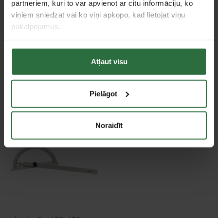
partneriem, kuri to var apvienot ar citu informāciju, ko
Platums
120 mm
viņiem sniedzat vai ko viņi apkopo, kad lietojat viņu
pakalpojumus.
Tie, kas apskatīja šo preci, tāpat interesējās par...
Atļaut visu
Failed to load product list.
Pielāgot
Apskatītie produkti
Noraidīt