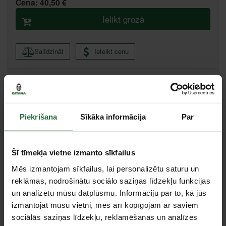
Cena:
40,50 €
Ielikt grozā
Salīdzināt
Ieteikt cenu
Centrālā noliktava, (uzzināt vairāk šeit, )
Citas noliktavas, (uzzināt vairāk šeit, )
Piekrišana
Sīkāka informācija
Par
Apraksts
Šī tīmekļa vietne izmanto sīkfailus
Izgatavots no speciāla tērauda, gludi hromēts. Ar fiksācijas
uzgriezni.
Mēs izmantojam sīkfailus, lai personalizētu saturu un
reklāmas, nodrošinātu sociālo saziņas līdzekļu funkcijas
Specifikācija
un analizētu mūsu datplūsmu. Informāciju par to, kā jūs
izmantojat mūsu vietni, mēs arī kopīgojam ar saviem
Svars
130 g
sociālās saziņas līdzekļu, reklamēšanas un analīzes
Garums
150 mm