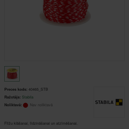
Preces kods:
40465_STB
Ražotājs:
Stabila
Noliktavā:
Nav noliktavā
Flīžu klāšanai, līdzināšanai un atzīmēšanai.