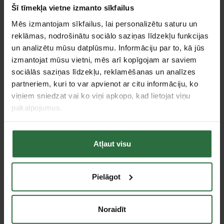
Šī tīmekļa vietne izmanto sīkfailus
Mēs izmantojam sīkfailus, lai personalizētu saturu un
reklāmas, nodrošinātu sociālo saziņas līdzekļu funkcijas
un analizētu mūsu datplūsmu. Informāciju par to, kā jūs
izmantojat mūsu vietni, mēs arī kopīgojam ar saviem
sociālās saziņas līdzekļu, reklamēšanas un analīzes
partneriem, kuri to var apvienot ar citu informāciju, ko
viņiem sniedzat vai ko viņi apkopo, kad lietojat viņu
pakalpojumus.
Balts pulveris BAHCO,
227g
6,28 €
Atļaut visu
Ir noliktavā
Pielāgot
Tie, kas apskatīja šo preci, tāpat interesējās par...
Noraidīt
Failed to load product list.