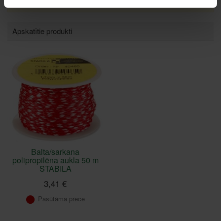
Apskatītie produkti
Balta/sarkana
polipropilēna aukla 50 m
STABILA
3,41 €
Pasūtāma prece