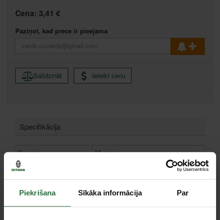
Cena:
3,41 €
Paziņot, kad prece ir pieejama
Salīdzināt
Ieteikt cenu
Specifikācija
Garums
50 mm
Krāsa
Balta/raudona
Diametrs
1,7 mm
Piekrišana
Sīkāka informācija
Par
Piederumi