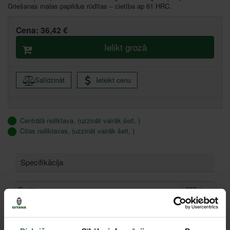
Griešanas malas papildus rūdītas – cietība ap 61 HRC.
Cena:
36,42 €
Ielikt grozā
Salīdzināt
Ieteikt cenu
Centrālā noliktava, (uzzināt vairāk šeit, )
Citas noliktavas, (uzzināt vairāk šeit, )
Specifikācija
Svars
537 g
Garums
300 mm
Vidēji cietas stieples diametrs (750 N/mm²)
3,8 mm