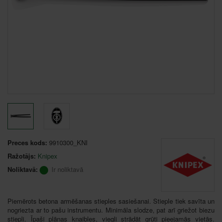
Preces kods:
9910300_KNI
Ražotājs:
Knipex
Noliktavā:
Ir noliktavā
Piemērots betona armēšanas stieples sasiešanai. Stieple tiek savīta un
nogriezta ar to pašu instrumentu. Minimāla slodze, pat arī griežot biezu
stiepli. Īpaši plānas knaibles, viegli strādāt grūti pieejamās vietās.