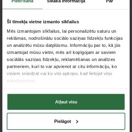
Piekrišana
Sīkāka informācija
Par
Cietas stieples kniebjamais diametrs (1800 N/mm²)
2,0 mm
Knaibļu platums
25 mm
Šī tīmekļa vietne izmanto sīkfailus
Piederumi
Mēs izmantojam sīkfailus, lai personalizētu saturu un
reklāmas, nodrošinātu sociālo saziņas līdzekļu funkcijas
Akcija!
un analizētu mūsu datplūsmu. Informāciju par to, kā jūs
izmantojat mūsu vietni, mēs arī kopīgojam ar saviem
sociālās saziņas līdzekļu, reklamēšanas un analīzes
partneriem, kuri to var apvienot ar citu informāciju, ko
viņiem sniedzat vai ko viņi apkopo, kad lietojat viņu
pakalpojumus.
Elastīga stiprināšanas
Atļaut visu
aukliņa knaiblēm
KNIPEX
18,00 €
Pielāgot
Ir noliktavā