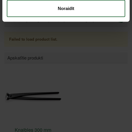
Noraidīt
Tie, kas apskatīja šo preci, tāpat interesējās par...
Failed to load product list.
Apskatītie produkti
Knaibles 300 mm