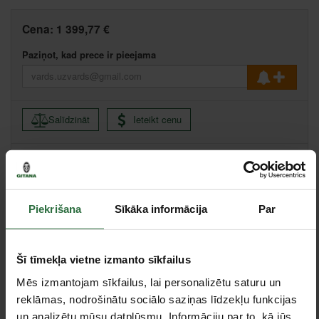
Cena:
1 399,77 €
Paziņot, kad prece ir pieejama
Salīdzināt
Ieteikt cenu
Ikmēneša maksājums no 29.98 €
Minimālā pirmā iemaksa 0.00 €
Piekrišana
Sīkāka informācija
Par
Apraksts
Šī tīmekļa vietne izmanto sīkfailus
Maksimālais caurums loksnē Ø10 mm.
Mēs izmantojam sīkfailus, lai personalizētu saturu un
Maksimālais knaibļu dziļums: 40 mm.
reklāmas, nodrošinātu sociālo saziņas līdzekļu funkcijas
un analizētu mūsu datplūsmu. Informāciju par to, kā jūs
Matricas un puansoni pasūtāmi atsevišķi. Iespējama diametru