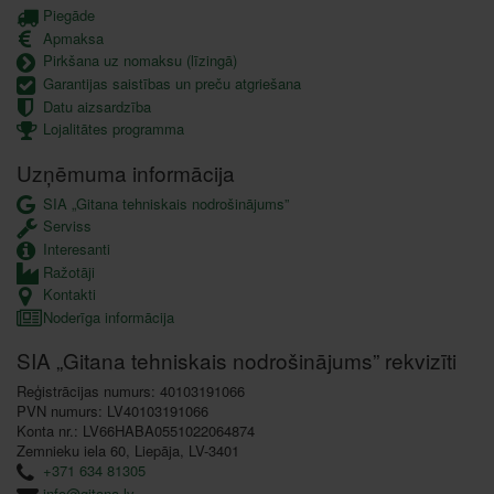
Piegāde
Apmaksa
Pirkšana uz nomaksu (līzingā)
Garantijas saistības un preču atgriešana
Datu aizsardzība
Lojalitātes programma
Uzņēmuma informācija
SIA „Gitana tehniskais nodrošinājums”
Serviss
Interesanti
Ražotāji
Kontakti
Noderīga informācija
SIA „Gitana tehniskais nodrošinājums” rekvizīti
Reģistrācijas numurs: 40103191066
PVN numurs: LV40103191066
Konta nr.: LV66HABA0551022064874
Zemnieku iela 60, Liepāja, LV-3401
+371 634 81305
info@gitana.lv