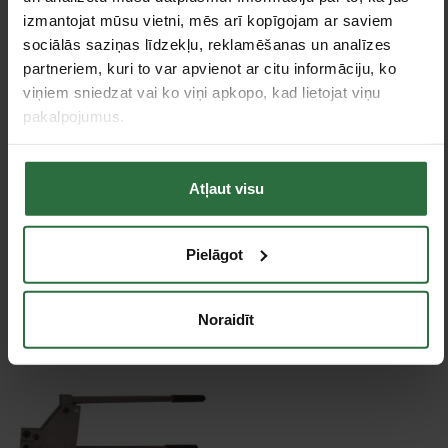
izvēle 2–10 mm ik pa 0,1 mm. Tāpat iespējami arī ovāli un
izmantojat mūsu vietni, mēs arī kopīgojam ar saviem
kvadrātveida caurumu sišanas instrumenti.
sociālās saziņas līdzekļu, reklamēšanas un analīzes
Specifikācija
partneriem, kuri to var apvienot ar citu informāciju, ko
viņiem sniedzat vai ko viņi apkopo, kad lietojat viņu
pakalpojumus.
Svars
6 kg
Tie, kas apskatīja šo preci, tāpat interesējās par...
Atļaut visu
Failed to load product list.
Pielāgot
Apskatītie produkti
Noraidīt