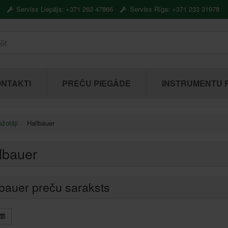
Serviss Liepāja: +371 263 47866
Serviss Rīga: +371 233 31978
NTAKTI
PREČU PIEGĀDE
INSTRUMENTU 
žotāji
Hallbauer
lbauer
bauer preču saraksts