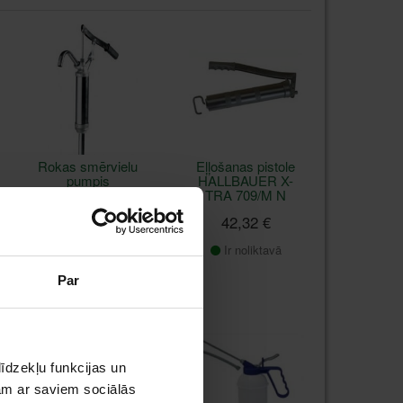
Rokas smērvielu
Eļļošanas pistole
pumpis
HALLBAUER X-
HALLBAUER MZA-
TRA 709/M N
03
42,32 €
67,01 €
Ir noliktavā
Ir noliktavā
Par
īdzekļu funkcijas un
jam ar saviem sociālās