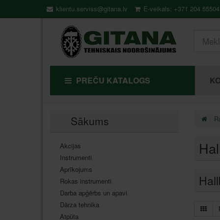
klientu.serviss@gitana.lv
E-veikals: +371 204 55504
PREČU KATALOGS
KO
Sākums
Ra
Hal
Akcijas
Instrumenti
Aprīkojums
Hall
Rokas instrumenti
Darba apģērbs un apavi
Dārza tehnika
Atpūta