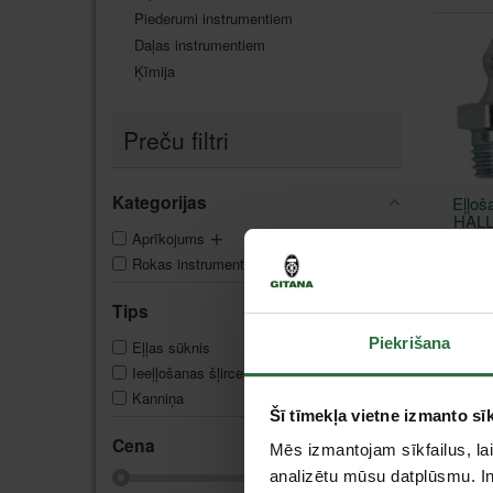
Piederumi instrumentiem
Daļas instrumentiem
Ķīmija
Preču filtri
Kategorijas
Eļļoš
HAL
Aprīkojums
13
Rokas instrumenti
2
I
Tips
Piekrišana
Eļļas sūknis
1
Ieeļļošanas šļirces, preses
2
Kanniņa
6
Šī tīmekļa vietne izmanto sīk
Cena
Mēs izmantojam sīkfailus, lai
analizētu mūsu datplūsmu. In