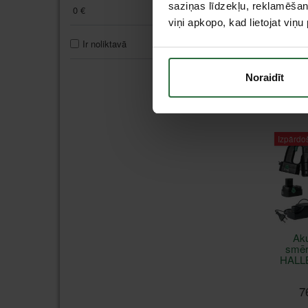
saziņas līdzekļu, reklamēšana
0
€
770
€
viņi apkopo, kad lietojat viņ
Eļļ
Ir noliktavā
10
HALL
Noraidīt
I
Izpārdo
Ak
smēr
HALL
7