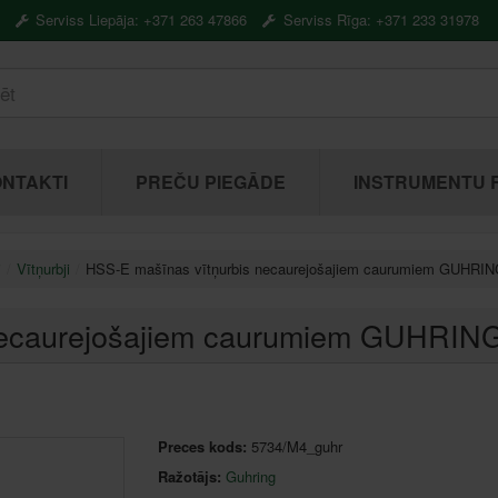
Serviss Liepāja: +371 263 47866
Serviss Rīga: +371 233 31978
NTAKTI
PREČU PIEGĀDE
INSTRUMENTU 
i
Vītņurbji
HSS-E mašīnas vītņurbis necaurejošajiem caurumiem GUHRI
necaurejošajiem caurumiem GUHRIN
Preces kods:
5734/M4_guhr
Ražotājs:
Guhring