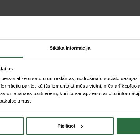
andarts
Sīkāka informācija
failus
 personalizētu saturu un reklāmas, nodrošinātu sociālo saziņas l
formāciju par to, kā jūs izmantojat mūsu vietni, mēs arī kopīgo
s un analīzes partneriem, kuri to var apvienot ar citu informācij
u pakalpojumus.
Pielāgot