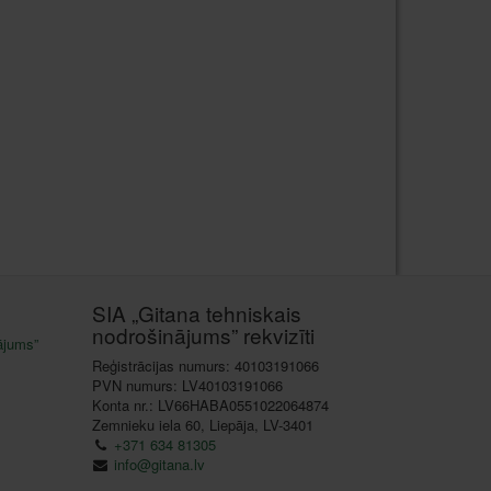
SIA „Gitana tehniskais
nodrošinājums” rekvizīti
ājums”
Reģistrācijas numurs: 40103191066
PVN numurs: LV40103191066
Konta nr.: LV66HABA0551022064874
Zemnieku iela 60, Liepāja, LV-3401
+371 634 81305
info@gitana.lv