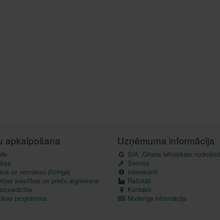
tu apkalpošana
Uzņēmuma informācija
de
SIA „Gitana tehniskais nodrošin
ksa
Serviss
ana uz nomaksu (līzingā)
Interesanti
ijas saistības un preču atgriešana
Ražotāji
aizsardzība
Kontakti
itātes programma
Noderīga informācija