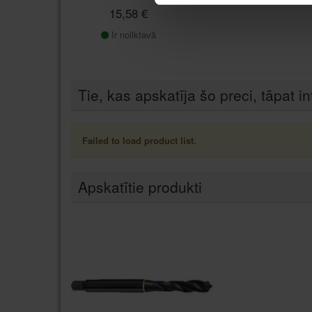
15,58 €
Ir noliktavā
Tie, kas apskatīja šo preci, tāpat in
Failed to load product list.
Apskatītie produkti