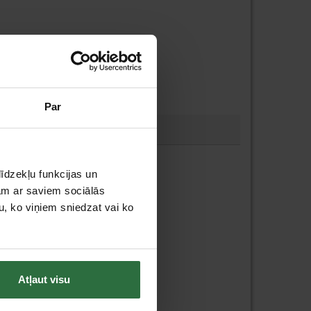
Par
īdzekļu funkcijas un
jam ar saviem sociālās
u, ko viņiem sniedzat vai ko
Atļaut visu