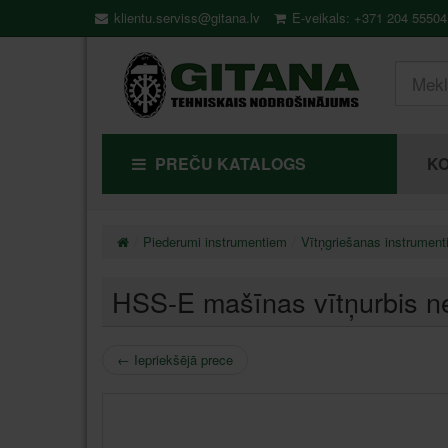
klientu.serviss@gitana.lv
E-veikals: +371 204 55504
PREČU KATALOGS
KO
Piederumi instrumentiem
Vītņgriešanas instrument
HSS-E mašīnas vītņurbis 
←
Iepriekšējā prece