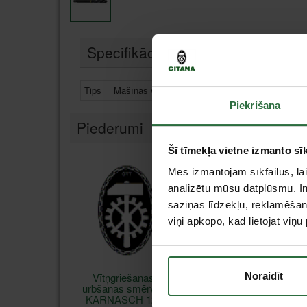
Specifikācija
Tips
Mašīnas vītņurbji / Necaurejošie caurumi / M st
Piekrišana
Piederumi
Šī tīmekļa vietne izmanto sīk
Mēs izmantojam sīkfailus, lai
analizētu mūsu datplūsmu. In
saziņas līdzekļu, reklamēšana
viņi apkopo, kad lietojat viņ
Vītņgriešanas -
Noraidīt
urbšanas smērviela
KARNASCH 125g