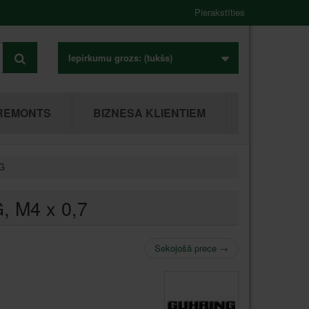
Pierakstīties
Iepirkumu grozs:
(tukšs)
REMONTS
BIZNESA KLIENTIEM
NG
G
, M4 x 0,7
Sekojošā prece
→