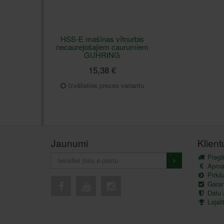
HSS-E mašīnas vītņurbis
necaurejošajiem caurumiem
GUHRING
15,38 €
Izvēlieties preces variantu
Jaunumi
Klien
Piegā
Apma
Pirkš
Garant
Datu 
Lojal