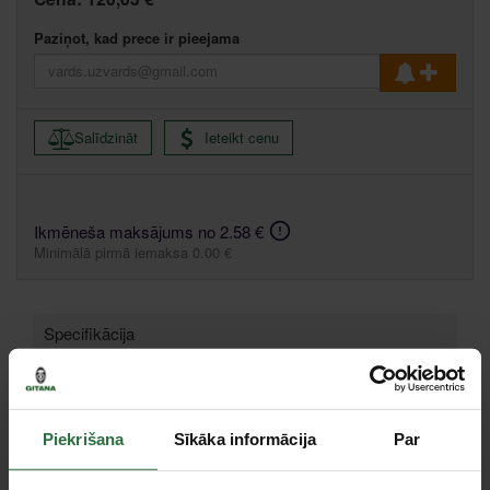
Paziņot, kad prece ir pieejama
Salīdzināt
Ieteikt cenu
Ikmēneša maksājums no 2.58 €
Minimālā pirmā iemaksa 0.00 €
Specifikācija
Komplektācija
25 grąžtai nuo Ø1 iki 13 mm (kas 0,5 mm)
Tips
Metāla urbis / Komplekti
Piekrišana
Sīkāka informācija
Par
Piederumi