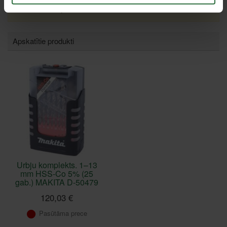
Failed to load product list.
Apskatītie produkti
Urbju komplekts. 1–13
mm HSS-Co 5% (25
gab.) MAKITA D-50479
120,03 €
Pasūtāma prece