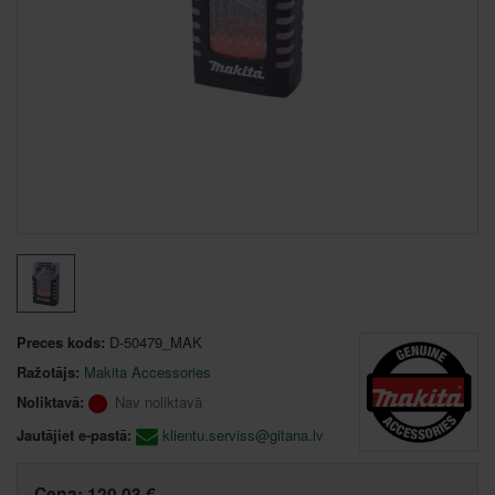
Preces kods:
D-50479_MAK
Ražotājs:
Makita Accessories
Noliktavā:
Nav noliktavā
Jautājiet e-pastā:
klientu.serviss@gitana.lv
Cena:
120,03 €