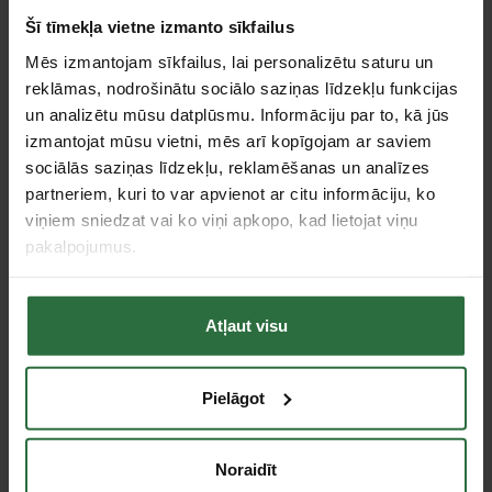
Šī tīmekļa vietne izmanto sīkfailus
Akcija!
Mēs izmantojam sīkfailus, lai personalizētu saturu un
reklāmas, nodrošinātu sociālo saziņas līdzekļu funkcijas
un analizētu mūsu datplūsmu. Informāciju par to, kā jūs
izmantojat mūsu vietni, mēs arī kopīgojam ar saviem
sociālās saziņas līdzekļu, reklamēšanas un analīzes
partneriem, kuri to var apvienot ar citu informāciju, ko
viņiem sniedzat vai ko viņi apkopo, kad lietojat viņu
pakalpojumus.
Urbjmašīna MAKITA
Urbjmašīna MAKITA
DP4011
DP4003
205,70 €
219,00 €
Atļaut visu
Ir noliktavā
Ir noliktavā
Pielāgot
Tie, kas apskatīja šo preci, tāpat interesējās par...
Noraidīt