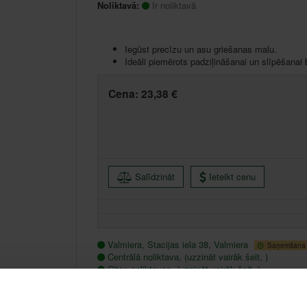
Noliktavā:
Ir noliktavā
Iegūst precīzu un asu griešanas malu.
Ideāli piemērots padziļināšanai un slīpēšanai
Cena:
23,38 €
Salīdzināt
Ieteikt cenu
Valmiera, Stacijas iela 38, Valmiera
Saņemšana 1
Centrālā noliktava, (uzzināt vairāk šeit, )
Citas noliktavas, (uzzināt vairāk šeit, )