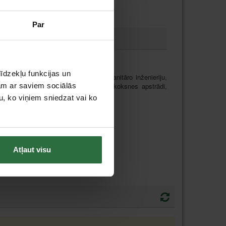
Par
umu.
īdzekļu funkcijas un
nozarēs, kas saistītas ar elektrību, sanitāro inženieriju,
jam ar saviem sociālās
ida tērauda konstrukcijām, mēbeļu un koksnes apstrādi,
u, ko viņiem sniedzat vai ko
Atļaut visu