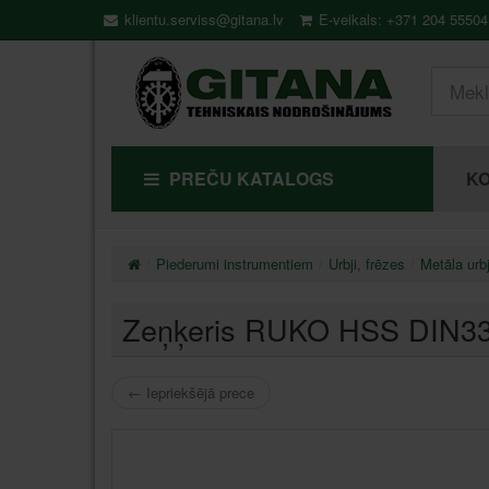
klientu.serviss@gitana.lv
E-veikals: +371 204 55504
PREČU KATALOGS
KO
Piederumi instrumentiem
Urbji, frēzes
Metāla urbj
Zeņķeris RUKO HSS DIN33
←
Iepriekšējā prece