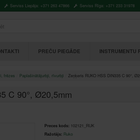
Serviss Liepāja: +371 263 47866
Serviss Rīga: +371 233 31978
NTAKTI
PREČU PIEGĀDE
INSTRUMENTU 
i, frēzes
Paplašinātājurbji, rīvurbji
Zeņķeris RUKO HSS DIN335 C 90°, Ø
5 C 90°, Ø20,5mm
Preces kods:
102121_RUK
Ražotājs:
Ruko