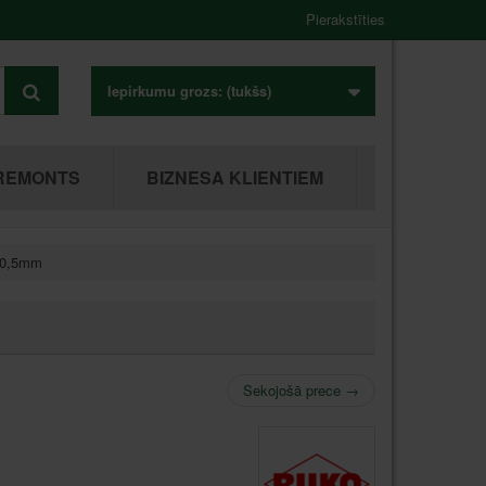
Pierakstīties
Iepirkumu grozs:
(tukšs)
REMONTS
BIZNESA KLIENTIEM
20,5mm
Sekojošā prece
→