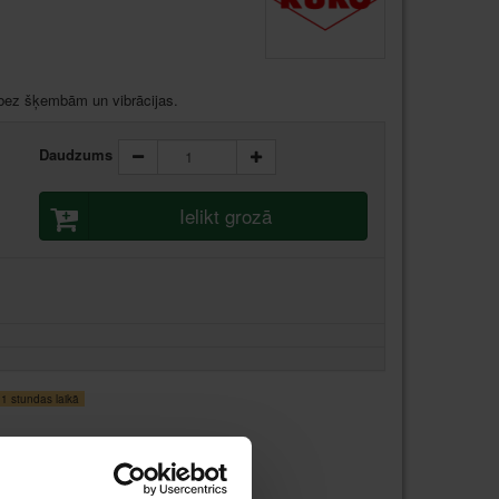
 bez šķembām un vibrācijas.
Daudzums
Ielikt grozā
 stundas laikā