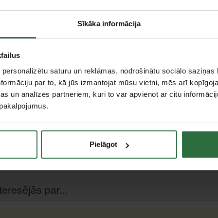
Sīkāka informācija
Apraksts
failus
Vislabākie rezultāti, izmantojot mazu griešanas ātr
 personalizētu saturu un reklāmas, nodrošinātu sociālo saziņas l
Ideāls instruments, lai padziļinātu un slīpētu tādās 
s pa labi
formāciju par to, kā jūs izmantojat mūsu vietni, mēs arī kopīgo
apkures tehniku, mehānisko inženieriju, cauruļve
automašīnu un aviācijas nozarēs.
s un analīzes partneriem, kuri to var apvienot ar citu informācij
u pakalpojumus.
Pielāgot
m
teresējās par...