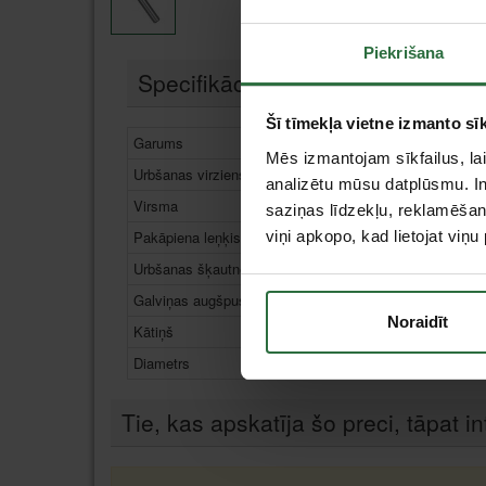
Piekrišana
Specifikācija
Šī tīmekļa vietne izmanto sīk
Garums
63 mm
Mēs izmantojam sīkfailus, lai
Urbšanas virziens
Griešanā
analizētu mūsu datplūsmu. In
Virsma
Gaiša
saziņas līdzekļu, reklamēšana
Pakāpiena leņķis
viņi apkopo, kad lietojat viņ
90°
Urbšanas šķautnes
90°
Galviņas augšpuses diametrs
3,5 mm
Noraidīt
Kātiņš
10 mm
Diametrs
20,5 m
Tie, kas apskatīja šo preci, tāpat in