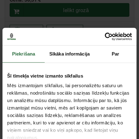
Ielikt grozā
Salīdzināt
Ieteikt cenu
Piekrišana
Sīkāka informācija
Par
Centrālā noliktava, (uzzināt vairāk šeit, )
Citas noliktavas, (uzzināt vairāk šeit, )
Šī tīmekļa vietne izmanto sīkfailus
Specifikācija
Mēs izmantojam sīkfailus, lai personalizētu saturu un
reklāmas, nodrošinātu sociālo saziņas līdzekļu funkcijas
Izmērs
15, 20, 25, 30, 35
un analizētu mūsu datplūsmu. Informāciju par to, kā jūs
Diametrs
15, 20, 25, 30, 35
izmantojat mūsu vietni, mēs arī kopīgojam ar saviem
sociālās saziņas līdzekļu, reklamēšanas un analīzes
Tie, kas apskatīja šo preci, tāpat interesējās par...
partneriem, kuri to var apvienot ar citu informāciju, ko
viņiem sniedzat vai ko viņi apkopo, kad lietojat viņu
pakalpojumus.