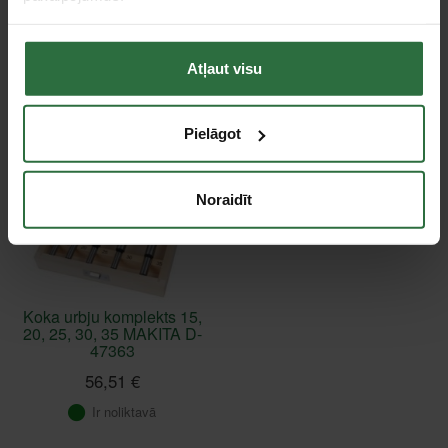
Failed to load product list.
Atļaut visu
Apskatītie produkti
Pielāgot
Noraidīt
Koka urbju komplekts 15,
20, 25, 30, 35 MAKITA D-
47363
56,51 €
Ir noliktavā