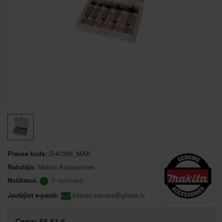
Preces kods:
D-47363_MAK
Ražotājs:
Makita Accessories
Noliktavā:
Ir noliktavā
Jautājiet e-pastā:
klientu.serviss@gitana.lv
Cena:
56,51 €