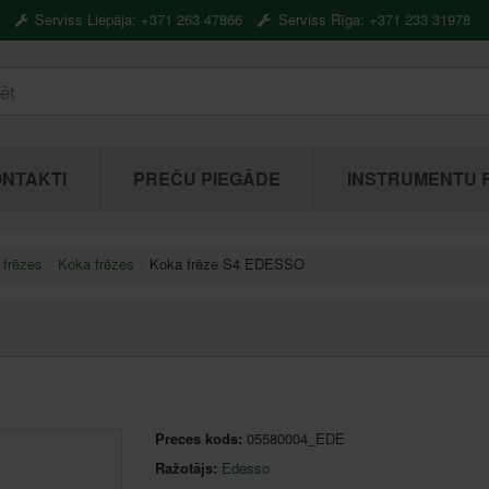
Serviss Liepāja: +371 263 47866
Serviss Rīga: +371 233 31978
NTAKTI
PREČU PIEGĀDE
INSTRUMENTU 
 frēzes
Koka frēzes
Koka frēze S4 EDESSO
Preces kods:
05580004_EDE
Ražotājs:
Edesso