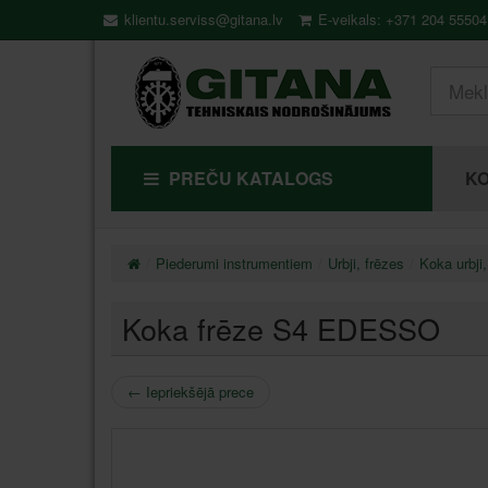
klientu.serviss@gitana.lv
E-veikals: +371 204 55504
PREČU KATALOGS
KO
Piederumi instrumentiem
Urbji, frēzes
Koka urbji,
Koka frēze S4 EDESSO
←
Iepriekšējā prece