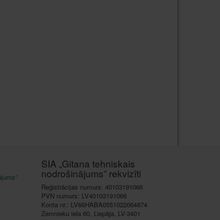
SIA „Gitana tehniskais
nodrošinājums” rekvizīti
ājums”
Reģistrācijas numurs: 40103191066
PVN numurs: LV40103191066
Konta nr.: LV66HABA0551022064874
Zemnieku iela 60, Liepāja, LV-3401