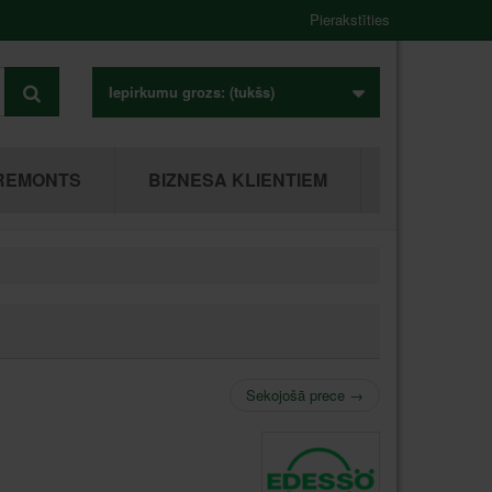
Pierakstīties
Iepirkumu grozs:
(tukšs)
REMONTS
BIZNESA KLIENTIEM
Sekojošā prece
→