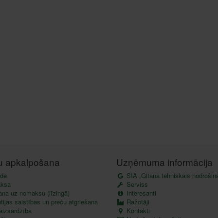
tu apkalpošana
Uzņēmuma informācija
de
SIA „Gitana tehniskais nodrošin
ksa
Serviss
ana uz nomaksu (līzingā)
Interesanti
ijas saistības un preču atgriešana
Ražotāji
aizsardzība
Kontakti