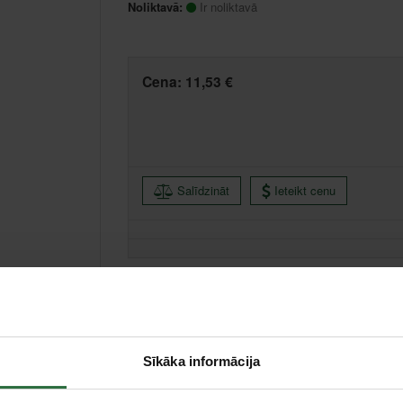
Noliktavā:
Ir noliktavā
Cena:
11,53 €
Salīdzināt
Ieteikt cenu
Valmiera, Stacijas iela 38, Valmiera
Saņemšana 1
Centrālā noliktava, (uzzināt vairāk šeit, )
Citas noliktavas, (uzzināt vairāk šeit, )
Sīkāka informācija