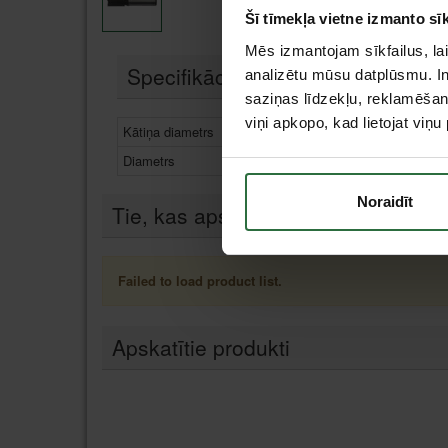
Šī tīmekļa vietne izmanto sīk
Mēs izmantojam sīkfailus, lai
Specifikācija
analizētu mūsu datplūsmu. In
saziņas līdzekļu, reklamēšana
viņi apkopo, kad lietojat viņ
Kātiņa diametrs
8 m
Diametrs
10 
Noraidīt
Tie, kas apskatīja šo preci, tāpat in
Failed to load product list.
Apskatītie produkti