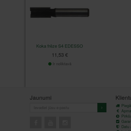
Koka frēze S4 EDESSO
11,53 €
Ir noliktavā
Jaunumi
Klien
Piegā
Apma
Pirkš
Garant
Datu 