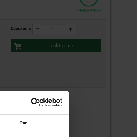
Daudzums
Ielikt grozā
 stundas laikā
Par