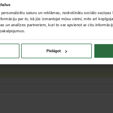
failus
 personalizētu saturu un reklāmas, nodrošinātu sociālo saziņas l
formāciju par to, kā jūs izmantojat mūsu vietni, mēs arī kopīgo
s un analīzes partneriem, kuri to var apvienot ar citu informācij
u pakalpojumus.
m
mm
Pielāgot
teresējās par...