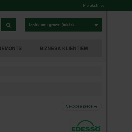
Pierakstīties
Iepirkumu grozs:
(tukšs)
REMONTS
BIZNESA KLIENTIEM
Sekojošā prece
→