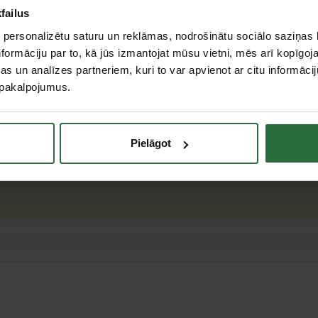
failus
 personalizētu saturu un reklāmas, nodrošinātu sociālo saziņas l
formāciju par to, kā jūs izmantojat mūsu vietni, mēs arī kopīgo
s un analīzes partneriem, kuri to var apvienot ar citu informācij
u pakalpojumus.
m
mm
Pielāgot
teresējās par...