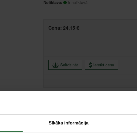
Noliktavā:
Ir noliktavā
Cena:
24,15 €
Salīdzināt
Ieteikt cenu
Liepāja, Zemnieku iela 60, Liepāja
Saņemšana 1 
Centrālā noliktava, (uzzināt vairāk šeit, )
Citas noliktavas, (uzzināt vairāk šeit, )
Sīkāka informācija