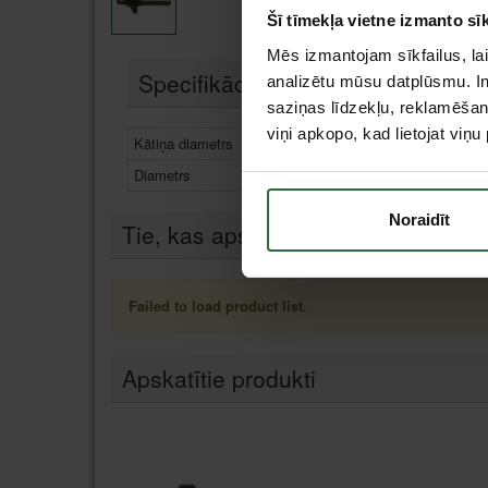
Šī tīmekļa vietne izmanto sīk
Mēs izmantojam sīkfailus, lai
Specifikācija
analizētu mūsu datplūsmu. In
saziņas līdzekļu, reklamēšana
viņi apkopo, kad lietojat viņ
Kātiņa diametrs
8 m
Diametrs
25 
Noraidīt
Tie, kas apskatīja šo preci, tāpat in
Failed to load product list.
Apskatītie produkti