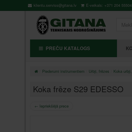
klientu.serviss@gitana.lv
E-veikals: +371 204 55504
PREČU KATALOGS
KO
Piederumi instrumentiem
Urbji, frēzes
Koka urbji,
Koka frēze S29 EDESSO
←
Iepriekšējā prece