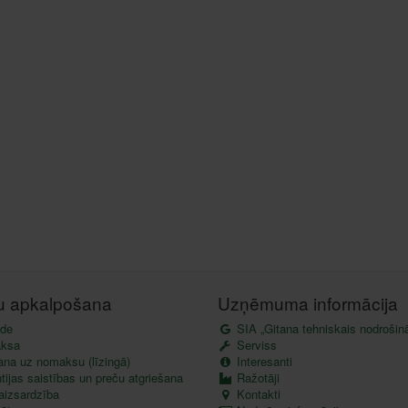
tu apkalpošana
Uzņēmuma informācija
de
SIA „Gitana tehniskais nodrošin
ksa
Serviss
ana uz nomaksu (līzingā)
Interesanti
ijas saistības un preču atgriešana
Ražotāji
aizsardzība
Kontakti