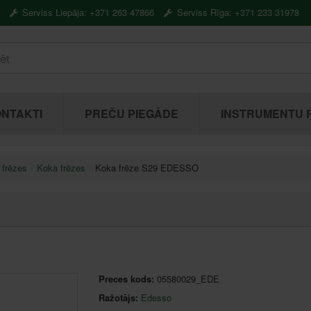
Serviss Liepāja: +371 263 47866
Serviss Rīga: +371 233 31978
NTAKTI
PREČU PIEGĀDE
INSTRUMENTU 
 frēzes
Koka frēzes
Koka frēze S29 EDESSO
Preces kods:
05580029_EDE
Ražotājs:
Edesso