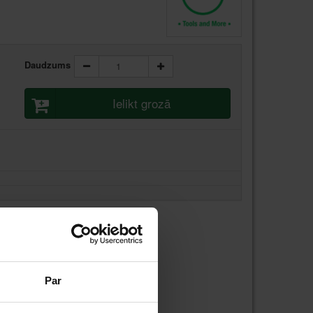
Daudzums
Ielikt grozā
stundas laikā
Par