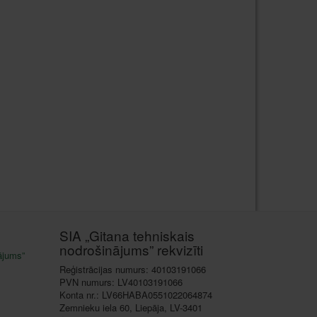
SIA „Gitana tehniskais
nodrošinājums” rekvizīti
ājums”
Reģistrācijas numurs: 40103191066
PVN numurs: LV40103191066
Konta nr.: LV66HABA0551022064874
Zemnieku iela 60, Liepāja, LV-3401