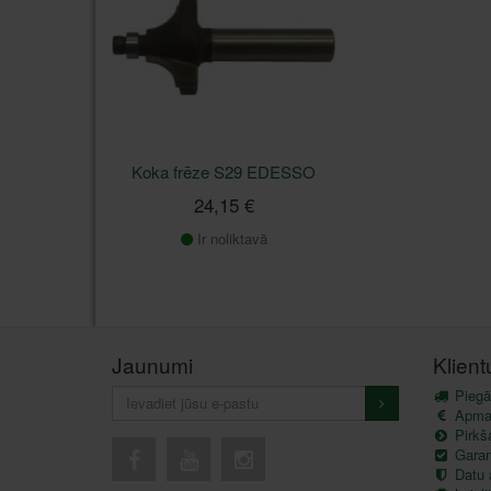
Koka frēze S29 EDESSO
24,15 €
Ir noliktavā
Jaunumi
Klien
Piegā
Apma
Pirkš
Garant
Datu 