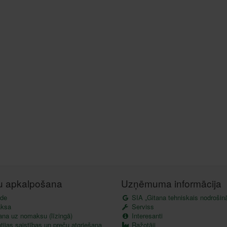
tu apkalpošana
Uzņēmuma informācija
de
SIA „Gitana tehniskais nodrošin
ksa
Serviss
ana uz nomaksu (līzingā)
Interesanti
ijas saistības un preču atgriešana
Ražotāji