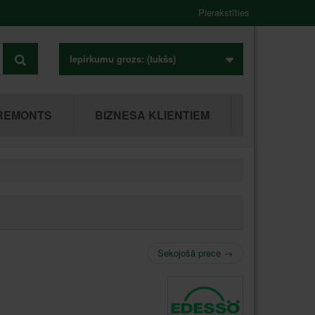
Pierakstīties
Iepirkumu grozs:
(tukšs)
REMONTS
BIZNESA KLIENTIEM
Sekojošā prece
→