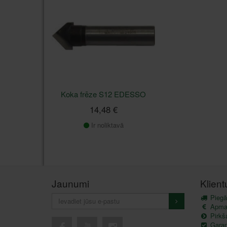
Koka frēze S12 EDESSO
14,48 €
Ir noliktavā
Jaunumi
Klien
Piegā
Apma
Pirkš
Garant