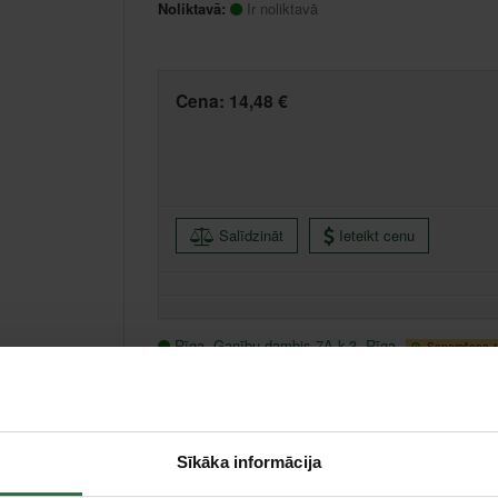
Noliktavā:
Ir noliktavā
Cena:
14,48 €
Salīdzināt
Ieteikt cenu
Rīga, Ganību dambis 7A k-3, Rīga
Saņemšana 1 
Liepāja, Zemnieku iela 60, Liepāja
Saņemšana 1 
Centrālā noliktava, (uzzināt vairāk šeit, )
Citas noliktavas, (uzzināt vairāk šeit, )
Sīkāka informācija