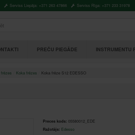
Serviss Liepāja: +371 263 47866
Serviss Rīga: +371 233 31978
NTAKTI
PREČU PIEGĀDE
INSTRUMENTU 
 frēzes
Koka frēzes
Koka frēze S12 EDESSO
Preces kods:
05580012_EDE
Ražotājs:
Edesso