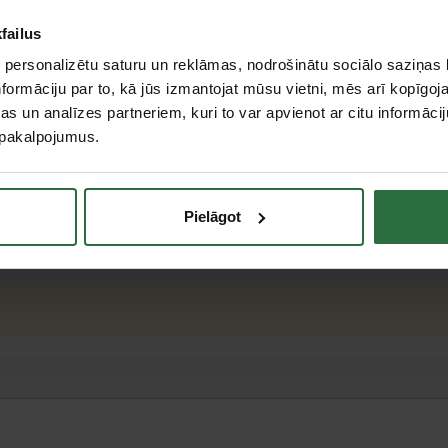
failus
 personalizētu saturu un reklāmas, nodrošinātu sociālo saziņas l
formāciju par to, kā jūs izmantojat mūsu vietni, mēs arī kopīgo
s un analīzes partneriem, kuri to var apvienot ar citu informācij
u pakalpojumus.
 mm
Pielāgot
teresējās par...