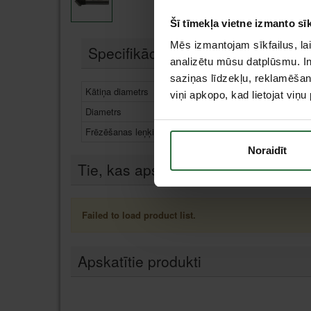
Šī tīmekļa vietne izmanto sīk
Mēs izmantojam sīkfailus, lai
Specifikācija
analizētu mūsu datplūsmu. In
saziņas līdzekļu, reklamēšana
Kātiņa diametrs
8 mm
viņi apkopo, kad lietojat viņ
Diametrs
12,7
Frēzēšanas leņķis
90°
Noraidīt
Tie, kas apskatīja šo preci, tāpat in
Failed to load product list.
Apskatītie produkti