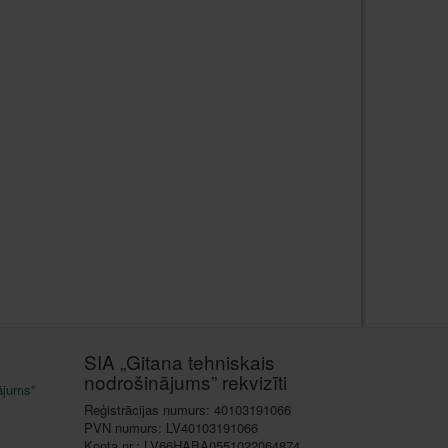
SIA „Gitana tehniskais
nodrošinājums” rekvizīti
ājums”
Reģistrācijas numurs: 40103191066
PVN numurs: LV40103191066
Konta nr.: LV66HABA0551022064874