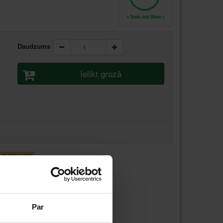
Daudzums
Ielikt grozā
stundas laikā
stundas laikā
Par