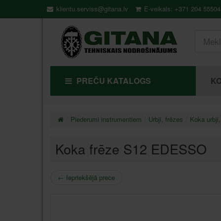
klientu.serviss@gitana.lv
E-veikals: +371 204 55504
PREČU KATALOGS
KO
Piederumi instrumentiem
Urbji, frēzes
Koka urbji,
Koka frēze S12 EDESSO
←
Iepriekšējā prece