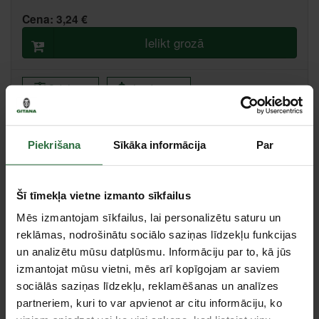
Cena:
3,24 €
Ielikt grozā
Salīdzināt
Ieteikt cenu
Valmiera, Stacijas iela 38, Valmiera
Piekrišana
Sīkāka informācija
Par
Centrālā noliktava, (uzzināt vairāk šeit, )
Citas noliktavas, (uzzināt vairāk šeit, )
Šī tīmekļa vietne izmanto sīkfailus
Specifikācija
Mēs izmantojam sīkfailus, lai personalizētu saturu un
reklāmas, nodrošinātu sociālo saziņas līdzekļu funkcijas
un analizētu mūsu datplūsmu. Informāciju par to, kā jūs
Stiprinājums
SDS-Plus
izmantojat mūsu vietni, mēs arī kopīgojam ar saviem
Garums
110 mm
sociālās saziņas līdzekļu, reklamēšanas un analīzes
Diametrs
5 mm
partneriem, kuri to var apvienot ar citu informāciju, ko