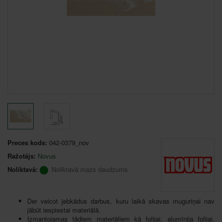
Preces kods:
042-0379_nov
Ražotājs:
Novus
Noliktavā:
Noliktavā mazs daudzums
Der veicot jebkādus darbus, kuru laikā skavas muguriņai nav
jābūt iespiestai materiālā.
Izmantojamas tādiem materiāliem kā folijai, alumīnija folijai,