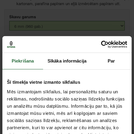
kartonam, parafīna papīram un eļļā izmērcētam papīram utt.
Skavu garums
Cena:
2,50 €
Ielikt grozā
Piekrišana
Sīkāka informācija
Par
Salīdzināt
Ieteikt cenu
Šī tīmekļa vietne izmanto sīkfailus
Mēs izmantojam sīkfailus, lai personalizētu saturu un
Centrālā noliktava, (uzzināt vairāk šeit, )
reklāmas, nodrošinātu sociālo saziņas līdzekļu funkcijas
un analizētu mūsu datplūsmu. Informāciju par to, kā jūs
Specifikācija
izmantojat mūsu vietni, mēs arī kopīgojam ar saviem
sociālās saziņas līdzekļu, reklamēšanas un analīzes
partneriem, kuri to var apvienot ar citu informāciju, ko
Skavu tips
F