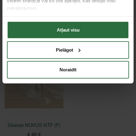
viņiem sniedzat vai ko viņi apkopo, kad lietojat viņu
pakalpojumus.
Tie, kas apskatīja šo preci, tāpat interesējās par...
Atļaut visu
Failed to load product list.
Pielāgot
Apskatītie produkti
Noraidīt
Skavas NOVUS NTF (F)
4,49 €