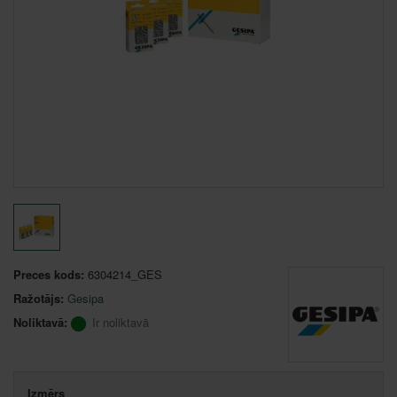
Preces kods:
6304214_GES
Ražotājs:
Gesipa
Noliktavā:
Ir noliktavā
Izmērs