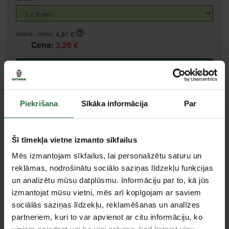
Ieteic. cena:
4,81 €
Cena:
3,25 €
Ielikt grozā
Salīdzināt
Ieteikt cenu
Piekrišana
Sīkāka informācija
Par
Šī tīmekļa vietne izmanto sīkfailus
Valmiera, Stacijas iela 38, Valmiera
Centrālā noliktava, (uzzināt vairāk šeit, )
Mēs izmantojam sīkfailus, lai personalizētu saturu un
reklāmas, nodrošinātu sociālo saziņas līdzekļu funkcijas
un analizētu mūsu datplūsmu. Informāciju par to, kā jūs
Specifikācija
izmantojat mūsu vietni, mēs arī kopīgojam ar saviem
sociālās saziņas līdzekļu, reklamēšanas un analīzes
Materiāls
alumīnijs
partneriem, kuri to var apvienot ar citu informāciju, ko