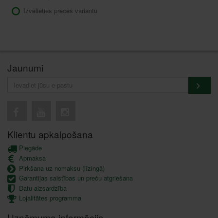
Izvēlieties preces variantu
Jaunumi
Klientu apkalpošana
Piegāde
Apmaksa
Pirkšana uz nomaksu (līzingā)
Garantijas saistības un preču atgriešana
Datu aizsardzība
Lojalitātes programma
Uzņēmuma informācija