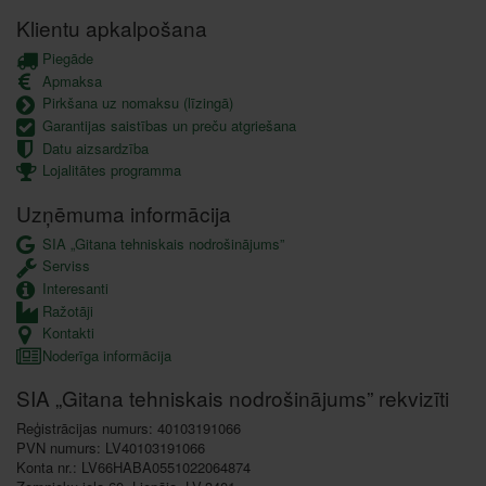
Klientu apkalpošana
Piegāde
Apmaksa
Pirkšana uz nomaksu (līzingā)
Garantijas saistības un preču atgriešana
Datu aizsardzība
Lojalitātes programma
Uzņēmuma informācija
SIA „Gitana tehniskais nodrošinājums”
Serviss
Interesanti
Ražotāji
Kontakti
Noderīga informācija
SIA „Gitana tehniskais nodrošinājums” rekvizīti
Reģistrācijas numurs: 40103191066
PVN numurs: LV40103191066
Konta nr.: LV66HABA0551022064874