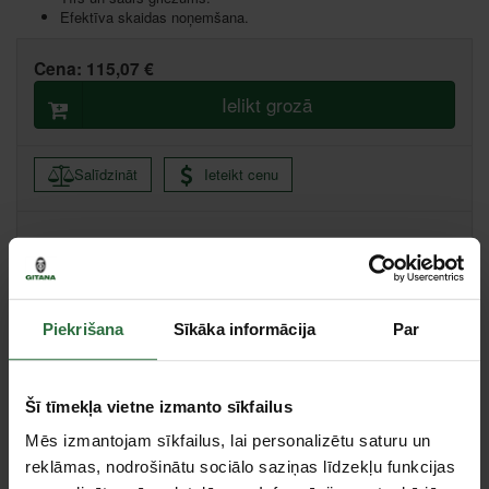
Efektīva skaidas noņemšana.
Cena:
115,07 €
Ielikt grozā
Salīdzināt
Ieteikt cenu
Ikmēneša maksājums no 2.47 €
Minimālā pirmā iemaksa 0.00 €
Piekrišana
Sīkāka informācija
Par
Liepāja, Zemnieku iela 60, Liepāja
Saņemšana 1 stundas laikā
Citas noliktavas, (uzzināt vairāk šeit, )
Šī tīmekļa vietne izmanto sīkfailus
Specifikācija
Mēs izmantojam sīkfailus, lai personalizētu saturu un
reklāmas, nodrošinātu sociālo saziņas līdzekļu funkcijas