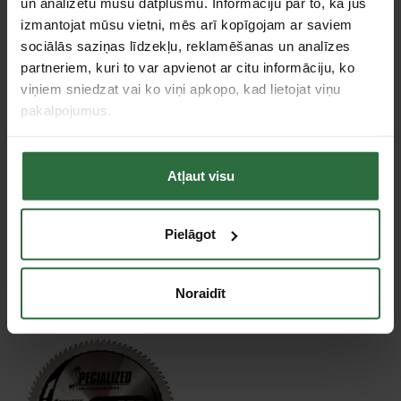
Diska diametrs
260 mm
un analizētu mūsu datplūsmu. Informāciju par to, kā jūs
izmantojat mūsu vietni, mēs arī kopīgojam ar saviem
Diska biezums
1,85 mm
sociālās saziņas līdzekļu, reklamēšanas un analīzes
Diska iekšējais diametrs
30 mm
partneriem, kuri to var apvienot ar citu informāciju, ko
Tips
Alumīnija griešanas diski
viņiem sniedzat vai ko viņi apkopo, kad lietojat viņu
Zobu skaits
81
pakalpojumus.
Slīpuma leņķis
-3 °
Atļaut visu
Tie, kas apskatīja šo preci, tāpat interesējās par...
Pielāgot
Failed to load product list.
Apskatītie produkti
Noraidīt