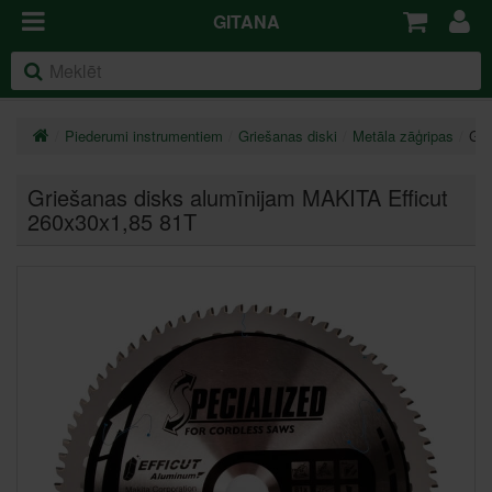
GITANA
Piederumi instrumentiem
Griešanas diski
Metāla zāģripas
Gri
Griešanas disks alumīnijam MAKITA Efficut
260x30x1,85 81T