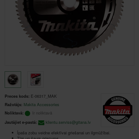
Preces kods:
E-06317_MAK
Ražotājs:
Makita Accessories
Noliktavā:
Ir noliktavā
Jautājiet e-pastā:
klientu.serviss@gitana.lv
Īpaša zobu veidne efektīvai griešanai un ilgmūžībai.
Tīrs un šaurs griezums.