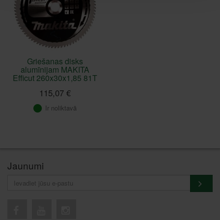
Griešanas disks
alumīnijam MAKITA
Efficut 260x30x1,85 81T
115,07 €
Ir noliktavā
Jaunumi