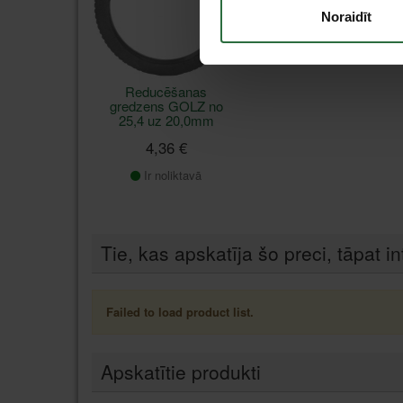
Noraidīt
Reducēšanas
gredzens GOLZ no
25,4 uz 20,0mm
4,36 €
Ir noliktavā
Tie, kas apskatīja šo preci, tāpat in
Failed to load product list.
Apskatītie produkti