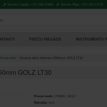
Serviss Liepāja: +371 263 47866
Serviss Rīga: +371 233 31978
NTAKTI
PREČU PIEGĀDE
INSTRUMENTU 
Dimata diski
Dimanta disks betonam Ø350mm GOLZ LT30
350mm GOLZ LT30
Preces kods:
LT30351_GOLZ
Ražotājs:
Golz