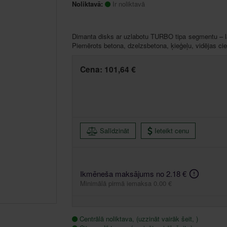
Noliktavā:
Ir noliktavā
Dimanta disks ar uzlabotu TURBO tipa segmentu – la
Piemērots betona, dzelzsbetona, ķieģeļu, vidējas cie
Cena:
101,64 €
Salīdzināt
Ieteikt cenu
Ikmēneša maksājums no 2.18 €
Minimālā pirmā iemaksa 0.00 €
Centrālā noliktava, (uzzināt vairāk šeit, )