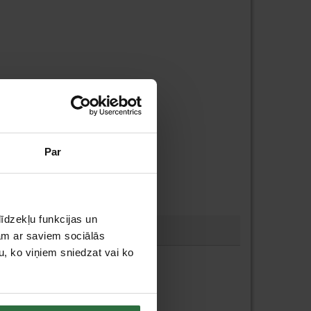
Par
īdzekļu funkcijas un
jam ar saviem sociālās
u, ko viņiem sniedzat vai ko