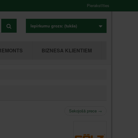
Pierakstīties
Iepirkumu grozs:
(tukšs)
REMONTS
BIZNESA KLIENTIEM
Sekojošā prece
→