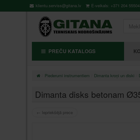
klientu.serviss@gitana.lv
E-veikals: +371 204 55504
PREČU KATALOGS
KO
Piederumi instrumentiem
Dimanta kroņi un diski
Dimanta disks betonam Ø
←
Iepriekšējā prece