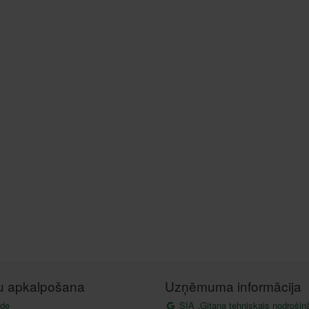
tu apkalpošana
Uzņēmuma informācija
de
SIA „Gitana tehniskais nodrošin