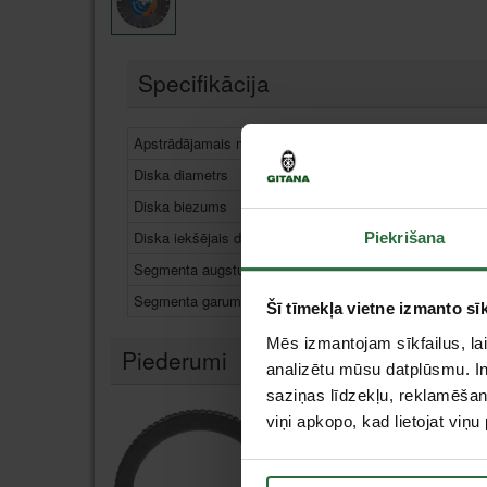
Specifikācija
Apstrādājamais materiāls
B
Diska diametrs
Diska biezums
Diska iekšējais diametrs
Piekrišana
Segmenta augstums
Segmenta garums
Šī tīmekļa vietne izmanto sīk
Mēs izmantojam sīkfailus, lai
Piederumi
analizētu mūsu datplūsmu. In
saziņas līdzekļu, reklamēšana
viņi apkopo, kad lietojat viņ