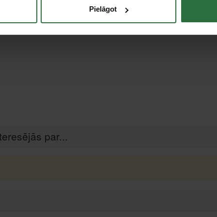
Pielāgot
teresējās par...