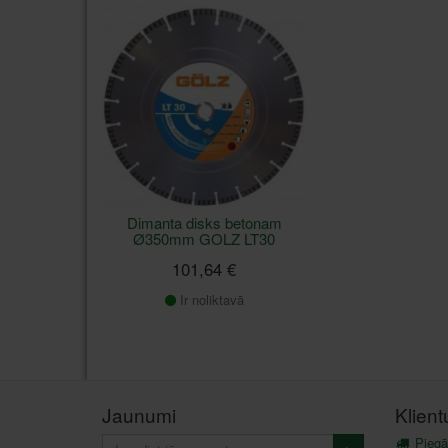
Dimanta disks betonam
Ø350mm GOLZ LT30
101,64 €
Ir noliktavā
Jaunumi
Klien
Piegā