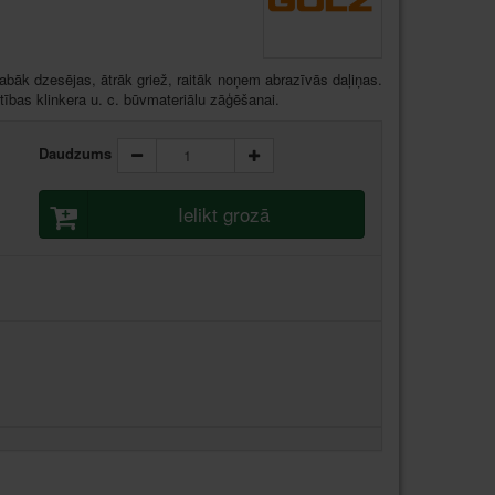
bāk dzesējas, ātrāk griež, raitāk noņem abrazīvās daļiņas.
tības klinkera u. c. būvmateriālu zāģēšanai.
Daudzums
Ielikt grozā