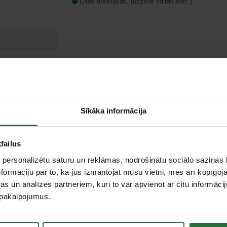
Citas noliktavas, (uzzināt vairāk šeit, )
etons
350 mm
3,2 mm
25,4 mm
Sīkāka informācija
10 mm
40 mm
failus
 personalizētu saturu un reklāmas, nodrošinātu sociālo saziņas l
formāciju par to, kā jūs izmantojat mūsu vietni, mēs arī kopīgo
s un analīzes partneriem, kuri to var apvienot ar citu informācij
u pakalpojumus.