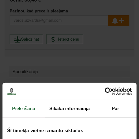
Paziņot, kad prece ir pieejama
Salīdzināt
Ieteikt cenu
Specifikācija
Tips
Trimmera spole
Piederumi
Piekrišana
Sīkāka informācija
Par
Šī tīmekļa vietne izmanto sīkfailus