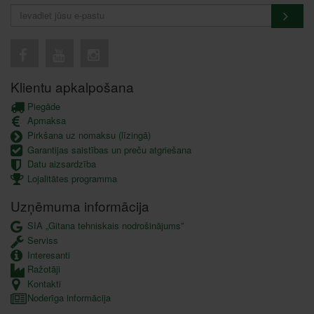
Klientu apkalpošana
Piegāde
Apmaksa
Pirkšana uz nomaksu (līzingā)
Garantijas saistības un preču atgriešana
Datu aizsardzība
Lojalitātes programma
Uzņēmuma informācija
SIA „Gitana tehniskais nodrošinājums”
Serviss
Interesanti
Ražotāji
Kontakti
Noderīga informācija