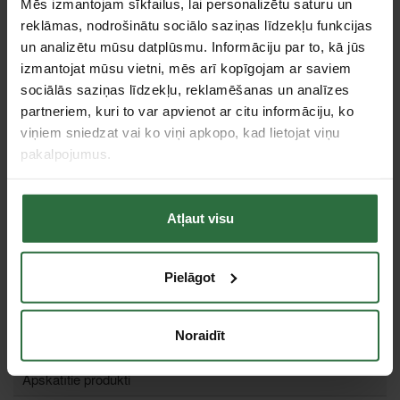
Mēs izmantojam sīkfailus, lai personalizētu saturu un
reklāmas, nodrošinātu sociālo saziņas līdzekļu funkcijas
un analizētu mūsu datplūsmu. Informāciju par to, kā jūs
izmantojat mūsu vietni, mēs arī kopīgojam ar saviem
sociālās saziņas līdzekļu, reklamēšanas un analīzes
partneriem, kuri to var apvienot ar citu informāciju, ko
Kvadrāta formas trimmera
aukla MAKITA 3,0 mm
viņiem sniedzat vai ko viņi apkopo, kad lietojat viņu
pakalpojumus.
6,56 €
Izvēlieties preces variantu
Atļaut visu
Tie, kas apskatīja šo preci, tāpat interesējās par...
Pielāgot
Failed to load product list.
Noraidīt
Apskatītie produkti