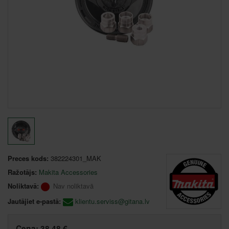
Preces kods:
382224301_MAK
Ražotājs:
Makita Accessories
Noliktavā:
Nav noliktavā
Jautājiet e-pastā:
klientu.serviss@gitana.lv
Cena:
38,48 €