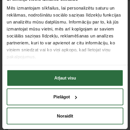
Mēs izmantojam sīkfailus, lai personalizētu saturu un
Jaunumi
reklāmas, nodrošinātu sociālo saziņas līdzekļu funkcijas
un analizētu mūsu datplūsmu. Informāciju par to, kā jūs
izmantojat mūsu vietni, mēs arī kopīgojam ar saviem
sociālās saziņas līdzekļu, reklamēšanas un analīzes
partneriem, kuri to var apvienot ar citu informāciju, ko
Klientu apkalpošana
viņiem sniedzat vai ko viņi apkopo, kad lietojat viņu
pakalpojumus.
Piegāde
Apmaksa
Pirkšana uz nomaksu (līzingā)
Garantijas saistības un preču atgriešana
Atļaut visu
Datu aizsardzība
Lojalitātes programma
Pielāgot
Uzņēmuma informācija
SIA „Gitana tehniskais nodrošinājums”
Serviss
Noraidīt
Interesanti
Ražotāji