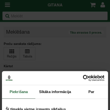
GITANA
Meklēšana
Tika atrastas 0 preces.
Preču saraksta rādījums:
Režģis
Tabula
Kārtot
Piekrišana
Sīkāka informācija
Par
Ievadiet meklēšanas frāzi vai atslēgas vārdu
Šī tīmekļa vietne izmanto sīkfailus