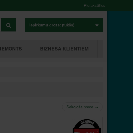
Pierakstīties
Iepirkumu grozs:
(tukšs)
REMONTS
BIZNESA KLIENTIEM
Sekojošā prece
→