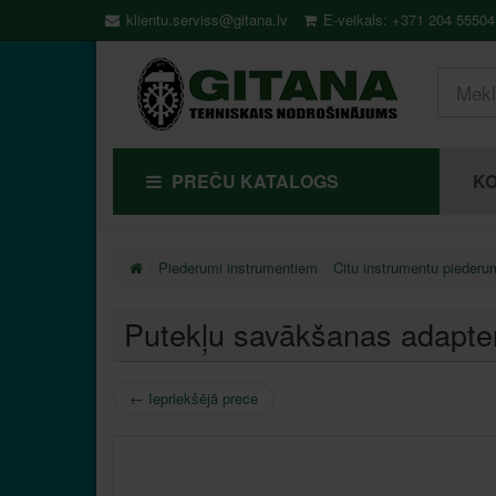
klientu.serviss@gitana.lv
E-veikals: +371 204 55504
PREČU KATALOGS
KO
Piederumi instrumentiem
Citu instrumentu piederu
Putekļu savākšanas adapte
←
Iepriekšējā prece