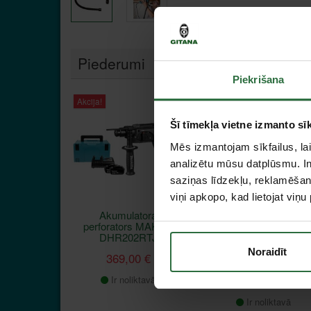
Piederumi
Piekrišana
Akcija!
Akcija!
Šī tīmekļa vietne izmanto sīk
Mēs izmantojam sīkfailus, lai
analizētu mūsu datplūsmu. In
saziņas līdzekļu, reklamēšana
viņi apkopo, kad lietojat viņ
Akumulatora
Akumulatora
perforators MAKITA
perforators MAKITA
DHR202RTJ
DHR263Z bez
akumulatora un
Noraidīt
369,00 €
lādētāja
244,00 €
Ir noliktavā
Ir noliktavā