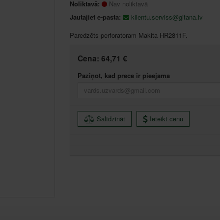
Noliktavā:
Nav noliktavā
Jautājiet e-pastā:
klientu.serviss@gitana.lv
Paredzēts perforatoram Makita HR2811F.
Cena:
64,71 €
Paziņot, kad prece ir pieejama
Salīdzināt
Ieteikt cenu