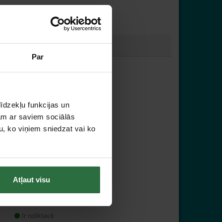
Par
Akcija!
īdzekļu funkcijas un
jam ar saviem sociālās
u, ko viņiem sniedzat vai ko
Akumulatora
perforators MAKITA
DHR202Z bez
akumulatora un
Atļaut visu
lādētāja
139,00 €
Ir noliktavā