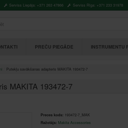
Serviss Liepāja: +371 263 47866
Serviss Rīga: +371 233 31978
NTAKTI
PREČU PIEGĀDE
INSTRUMENTU 
mi
Putekļu savākšanas adapteris MAKITA 193472-7
ris MAKITA 193472-7
Preces kods:
193472-7_MAK
Ražotājs:
Makita Accessories