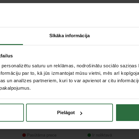
Sīkāka informācija
failus
 personalizētu saturu un reklāmas, nodrošinātu sociālo saziņas l
formāciju par to, kā jūs izmantojat mūsu vietni, mēs arī kopīgo
s un analīzes partneriem, kuri to var apvienot ar citu informācij
u pakalpojumus.
Akumulatora
Akumulatora
perforators MAKITA
perforators SDS+
DHR264Z bez
MAKITA DHR241Z,
akumulatora un
bez akumulatora un
Pielāgot
lādētāja
lādētāja
386,38 €
220,22 €
Pasūtāma prece
Ir noliktavā