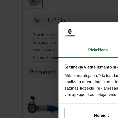
Specifikācija
Ruļļa diametrs
100
Ruļļa augstums
100
Maksimālais apgriezienu skaits
8000
Piekrišana
Stieples diametrs
0,4
Šī tīmekļa vietne izmanto sīk
Piederumi
Mēs izmantojam sīkfailus, lai
analizētu mūsu datplūsmu. In
saziņas līdzekļu, reklamēšana
viņi apkopo, kad lietojat viņ
Noraidīt