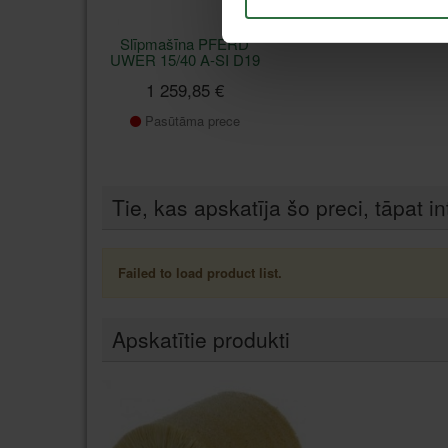
Slīpmašīna PFERD
UWER 15/40 A-SI D19
1 259,85 €
Pasūtāma prece
Tie, kas apskatīja šo preci, tāpat in
Failed to load product list.
Apskatītie produkti