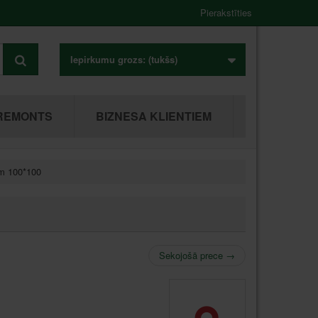
Pierakstīties
Iepirkumu grozs:
(tukšs)
REMONTS
BIZNESA KLIENTIEM
em 100*100
Sekojošā prece
→