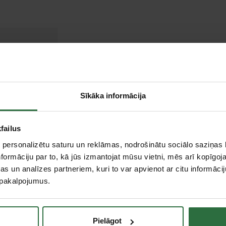
 mm
 mm
 apgr./min
Sīkāka informācija
 mm
failus
 personalizētu saturu un reklāmas, nodrošinātu sociālo saziņas l
formāciju par to, kā jūs izmantojat mūsu vietni, mēs arī kopīgo
s un analīzes partneriem, kuri to var apvienot ar citu informācij
u pakalpojumus.
Pielāgot