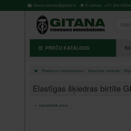
klientu.serviss@gitana.lv
E-veikals: +371 204 55504
PREČU KATALOGS
KO
Piederumi instrumentiem
Abrazīvie materiāli
Slīp
Elastīgas šķiedras birtīte
←
Iepriekšējā prece