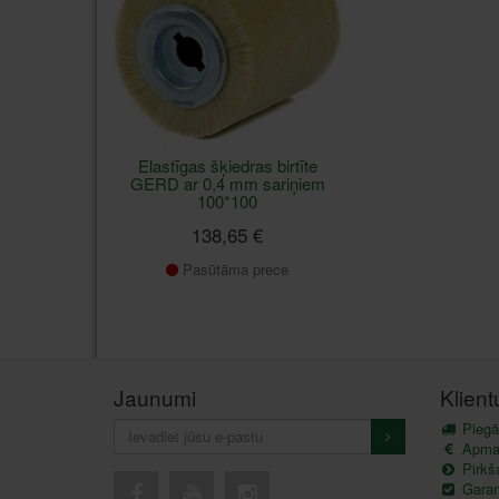
Elastīgas šķiedras birtīte
GERD ar 0,4 mm sariņiem
100*100
138,65 €
Pasūtāma prece
Jaunumi
Klien
Piegā
Apma
Pirkš
Garant