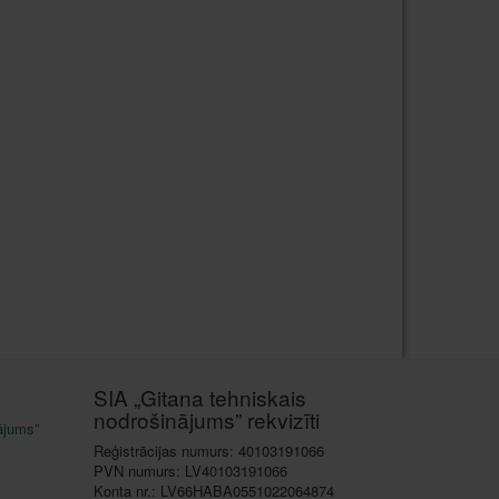
SIA „Gitana tehniskais
nodrošinājums” rekvizīti
ājums”
Reģistrācijas numurs: 40103191066
PVN numurs: LV40103191066
Konta nr.: LV66HABA0551022064874