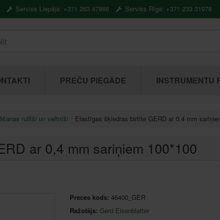
Serviss Liepāja: +371 263 47866
Serviss Rīga: +371 233 31978
NTAKTI
PREČU PIEGĀDE
INSTRUMENTU 
ēšanas rullīši un veltnīši
Elastīgas šķiedras birtīte GERD ar 0,4 mm sariņi
 GERD ar 0,4 mm sariņiem 100*100
Preces kods:
46400_GER
Ražotājs:
Gerd Eisenblatter