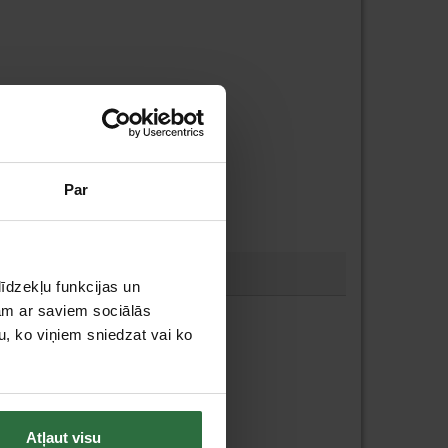
Par
īdzekļu funkcijas un
jam ar saviem sociālās
u, ko viņiem sniedzat vai ko
Atļaut visu