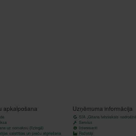
tu apkalpošana
Uzņēmuma informācija
de
SIA „Gitana tehniskais nodrošin
ksa
Serviss
ana uz nomaksu (līzingā)
Interesanti
ijas saistības un preču atgriešana
Ražotāji