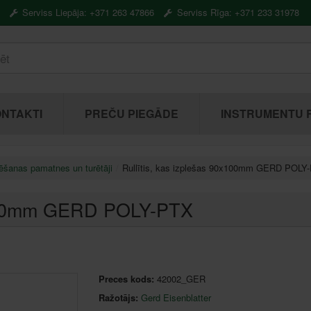
Serviss Liepāja: +371 263 47866
Serviss Rīga: +371 233 31978
NTAKTI
PREČU PIEGĀDE
INSTRUMENTU 
ēšanas pamatnes un turētāji
Rullītis, kas izplešas 90x100mm GERD POLY
0x100mm GERD POLY-PTX
Preces kods:
42002_GER
Ražotājs:
Gerd Eisenblatter