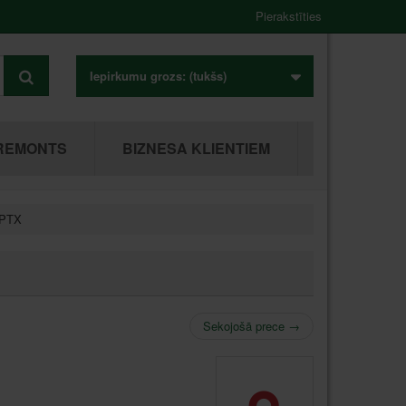
Pierakstīties
Iepirkumu grozs:
(tukšs)
REMONTS
BIZNESA KLIENTIEM
-PTX
Sekojošā prece
→