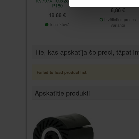
KV707X 100x289mm
SuperPolish GERD
P180
8,86 €
18,88 €
Izvēlieties preces
Ir noliktavā
variantu
Tie, kas apskatīja šo preci, tāpat in
Failed to load product list.
Apskatītie produkti