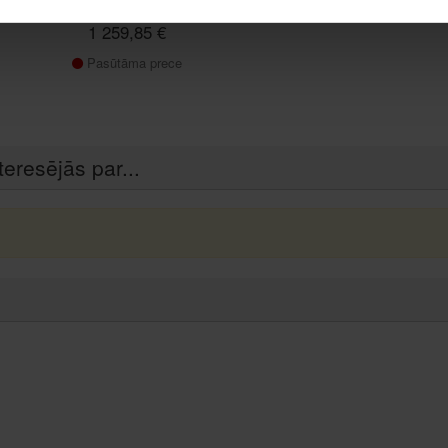
UWER 15/40 A-SI D19
1 259,85 €
Pasūtāma prece
teresējās par...