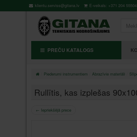
klientu.serviss@gitana.lv
E-veikals: +371 204 55504
PREČU KATALOGS
KO
Piederumi instrumentiem
Abrazīvie materiāli
Slīp
Rullītis, kas izplešas 9
←
Iepriekšējā prece