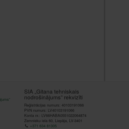
SIA „Gitana tehniskais
nodrošinājums” rekvizīti
ājums”
Reģistrācijas numurs: 40103191066
PVN numurs: LV40103191066
Konta nr.: LV66HABA0551022064874
Zemnieku iela 60, Liepāja, LV-3401
+371 634 81305