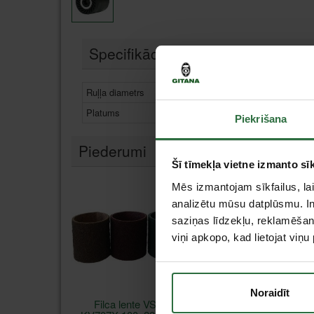
Specifikācija
Ruļļa diametrs
90 mm
Platums
100 mm
Piekrišana
Piederumi
Šī tīmekļa vietne izmanto sīk
Mēs izmantojam sīkfailus, lai
analizētu mūsu datplūsmu. In
saziņas līdzekļu, reklamēšana
viņi apkopo, kad lietojat viņ
Noraidīt
Filca lente VSM
Pulēšanas lente