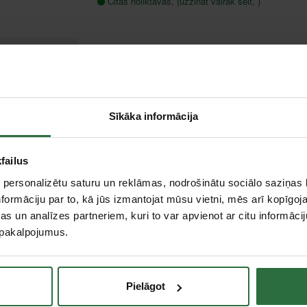
Citas noliktavas, (uzzināt vairāk šeit, )
Sīkāka informācija
failus
 personalizētu saturu un reklāmas, nodrošinātu sociālo saziņas l
formāciju par to, kā jūs izmantojat mūsu vietni, mēs arī kopīgo
s un analīzes partneriem, kuri to var apvienot ar citu informācij
u pakalpojumus.
Pielāgot
Slīpmašīna PFERD