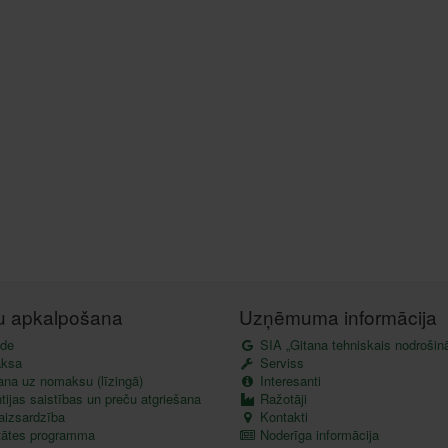
tu apkalpošana
Uzņēmuma informācija
de
SIA „Gitana tehniskais nodrošin
ksa
Serviss
ana uz nomaksu (līzingā)
Interesanti
ijas saistības un preču atgriešana
Ražotāji
aizsardzība
Kontakti
itātes programma
Noderīga informācija