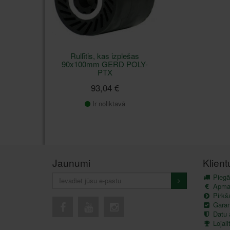
Rullītis, kas izplešas
90x100mm GERD POLY-
PTX
93,04 €
Ir noliktavā
Jaunumi
Klien
Piegā
Apma
Pirkš
Garant
Datu 
Lojal