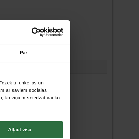
Par
īdzekļu funkcijas un
jam ar saviem sociālās
u, ko viņiem sniedzat vai ko
Atļaut visu