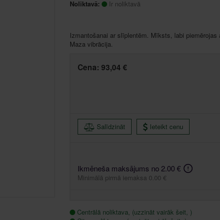
Noliktavā:
Ir noliktavā
Izmantošanai ar slīplentēm. Mīksts, labi piemērojas 
Maza vibrācija.
Cena:
93,04 €
Salīdzināt
Ieteikt cenu
Ikmēneša maksājums no 2.00 €
Minimālā pirmā iemaksa 0.00 €
Centrālā noliktava, (uzzināt vairāk šeit, )