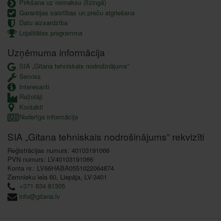
Pirkšana uz nomaksu (līzingā)
Garantijas saistības un preču atgriešana
Datu aizsardzība
Lojalitātes programma
Uzņēmuma informācija
SIA „Gitana tehniskais nodrošinājums”
Serviss
Interesanti
Ražotāji
Kontakti
Noderīga informācija
SIA „Gitana tehniskais nodrošinājums” rekvizīti
Reģistrācijas numurs: 40103191066
PVN numurs: LV40103191066
Konta nr.: LV66HABA0551022064874
Zemnieku iela 60, Liepāja, LV-3401
+371 634 81305
info@gitana.lv