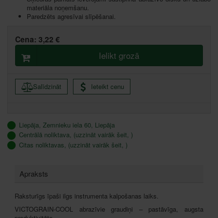
materiāla noņemšanu.
Paredzēts agresīvai slīpēšanai.
Cena:
3,22 €
Ielikt grozā
Salīdzināt
Ieteikt cenu
Liepāja, Zemnieku iela 60, Liepāja
Centrālā noliktava, (uzzināt vairāk šeit, )
Citas noliktavas, (uzzināt vairāk šeit, )
Apraksts
Raksturīgs īpaši ilgs instrumenta kalpošanas laiks.
VICTOGRAIN-COOL abrazīvie graudiņi – pastāvīga, augsta
produktivitāte.