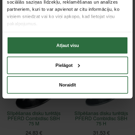
sociālās saziņas līdzekļu, reklamēšanas un analīzes
partneriem, kuri to var apvienot ar citu informāciju, ko
Rekomendējamais apgriezienu skaits
2500–9000 apgr./min
viņiem sniedzat vai ko viņi apkopo, kad lietojat viņu
Diska diametrs
75 mm
pakalpojumus.
Piederumi
Atļaut visu
Pielāgot
Noraidīt
Slīpēšanas disku turētājs
Slīpēšanas disku turētājs
PFERD Combidisc SBH
PFERD Combidisc SBH
75 M
75 H
24,83 €
31,53 €