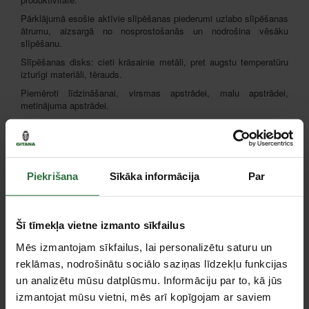
Pārklājumā esošie aktīvie slīpēšanas piederumi uzlabo slīpēšanas
ātrumu, aizsargā no nosprostošanās un nodrošina vēsāku
slīpēšanu.
Slīpēšanas disks: cieti krāsainie metāli, pret augstu temperatūru
izturīgi materiāli, tērauds.
Piemēroti līdzināšanai, virsmas apstrādei, malu apstrādei,
metinājuma apstrādei.
Norādīta vienības cena, iepakojumā – 50 gab.
Piekrišana
Sīkāka informācija
Par
Šī tīmekļa vietne izmanto sīkfailus
Mēs izmantojam sīkfailus, lai personalizētu saturu un
reklāmas, nodrošinātu sociālo saziņas līdzekļu funkcijas
un analizētu mūsu datplūsmu. Informāciju par to, kā jūs
izmantojat mūsu vietni, mēs arī kopīgojam ar saviem
Specifikācija