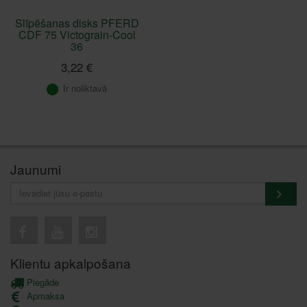
Slīpēšanas disks PFERD
CDF 75 Victograin-Cool
36
3,22 €
Ir noliktavā
Jaunumi
Klientu apkalpošana
Piegāde
Apmaksa