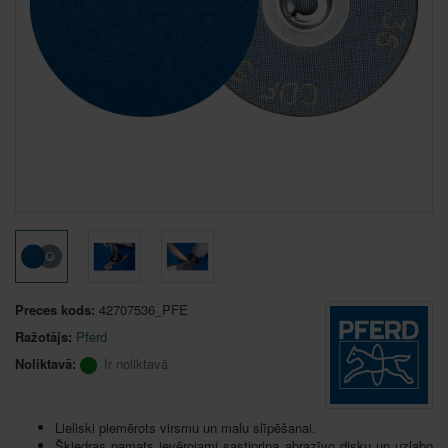
Preces kods:
42707536_PFE
Ražotājs:
Pferd
Noliktavā:
Ir noliktavā
Lieliski piemērots virsmu un malu slīpēšanai.
Šķiedras pamats ievērojami sastiprina abrazīvo disku un uzlabo