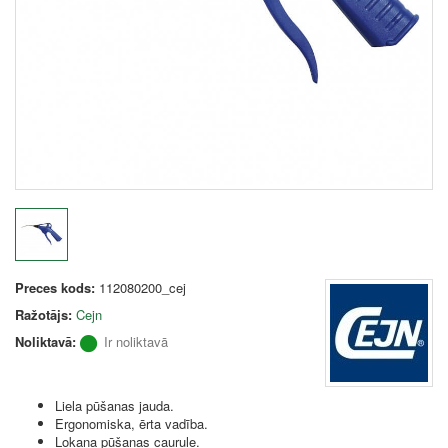
Preces kods:
112080200_cej
Ražotājs:
Cejn
Noliktavā:
Ir noliktavā
Liela pūšanas jauda.
Ergonomiska, ērta vadība.
Lokana pūšanas caurule.