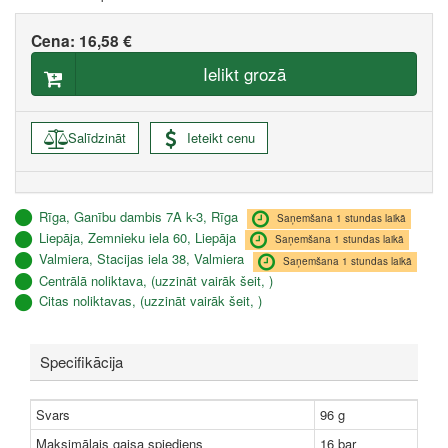
Cena:
16,58 €
Ielikt grozā
Salīdzināt
Ieteikt cenu
Rīga, Ganību dambis 7A k-3, Rīga
Saņemšana 1 stundas laikā
Liepāja, Zemnieku iela 60, Liepāja
Saņemšana 1 stundas laikā
Valmiera, Stacijas iela 38, Valmiera
Saņemšana 1 stundas laikā
Centrālā noliktava, (uzzināt vairāk šeit, )
Citas noliktavas, (uzzināt vairāk šeit, )
Specifikācija
Svars
96 g
Maksimālais gaisa spiediens
16 bar