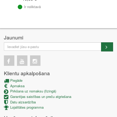
Ir noliktavā
Jaunumi
Klientu apkalpošana
Piegāde
Apmaksa
Pirkšana uz nomaksu (līzingā)
Garantijas saistības un preču atgriešana
Datu aizsardzība
Lojalitātes programma