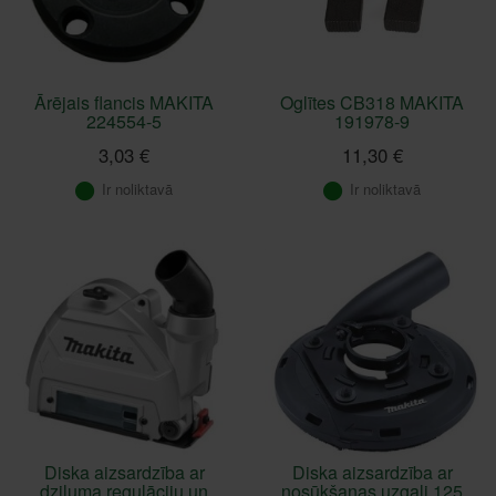
Ārējais flancis MAKITA
Oglītes CB318 MAKITA
224554-5
191978-9
3,03 €
11,30 €
Ir noliktavā
Ir noliktavā
Diska aizsardzība ar
Diska aizsardzība ar
dziļuma regulāciju un
nosūkšanas uzgali 125