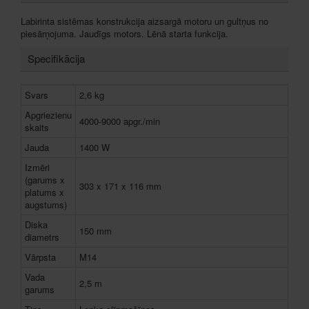
Labirinta sistēmas konstrukcija aizsargā motoru un gultņus no
piesārņojuma. Jaudīgs motors. Lēnā starta funkcija.
Specifikācija
Svars
2,6 kg
Apgriezienu
4000-9000 apgr./min
skaits
Jauda
1400 W
Izmēri
(garums x
303 x 171 x 116 mm
platums x
augstums)
Diska
150 mm
diametrs
Vārpsta
M14
Vada
2,5 m
garums