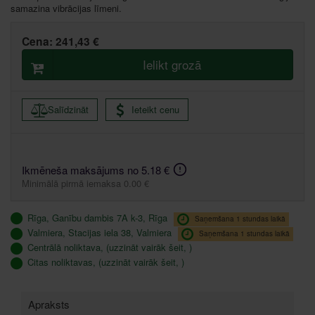
samazina vibrācijas līmeni.
Cena:
241,43 €
Ielikt grozā
Salīdzināt
Ieteikt cenu
Ikmēneša maksājums no 5.18 €
Minimālā pirmā iemaksa 0.00 €
Rīga, Ganību dambis 7A k-3, Rīga
Saņemšana 1 stundas laikā
Valmiera, Stacijas iela 38, Valmiera
Saņemšana 1 stundas laikā
Centrālā noliktava, (uzzināt vairāk šeit, )
Citas noliktavas, (uzzināt vairāk šeit, )
Apraksts