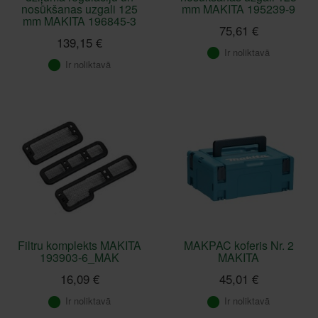
nosūkšanas uzgali 125
mm MAKITA 195239-9
mm MAKITA 196845-3
75,61 €
139,15 €
Ir noliktavā
Ir noliktavā
Filtru komplekts MAKITA
MAKPAC koferis Nr. 2
193903-6_MAK
MAKITA
16,09 €
45,01 €
Ir noliktavā
Ir noliktavā