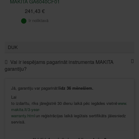
MAKITA GA6040CF01
241,43 €
Ir noliktavā
DUK
Vai ir iespējams pagarināt instrumenta MAKITA
garantiju?
Jā
,
garantiju
var
pagarināt
līdz
36
mēnešiem
.
Lai
to
izdarītu
,
rīks
jāreģistrē
30
dienu
laikā
pēc
iegādes
vietnē
www.
makita.lt/3-year-
warranty.html
un
reģistrācijas
laikā
iegūtais
sertifikāts
jāiesniedz
servisā
.