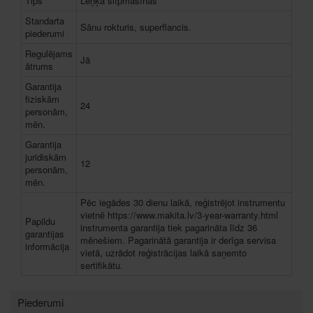
Tips
Leņķa slīpmašīnas
Standarta
Sānu rokturis, superflancis.
piederumi
Regulējams
Jā
ātrums
Garantija
fiziskām
24
personām,
mēn.
Garantija
juridiskām
12
personām,
mēn.
Pēc iegādes 30 dienu laikā, reģistrējot instrumentu
vietnē https://www.makita.lv/3-year-warranty.html
Papildu
instrumenta garantija tiek pagarināta līdz 36
garantijas
mēnešiem. Pagarinātā garantija ir derīga servisa
informācija
vietā, uzrādot reģistrācijas laikā saņemto
sertifikātu.
Piederumi