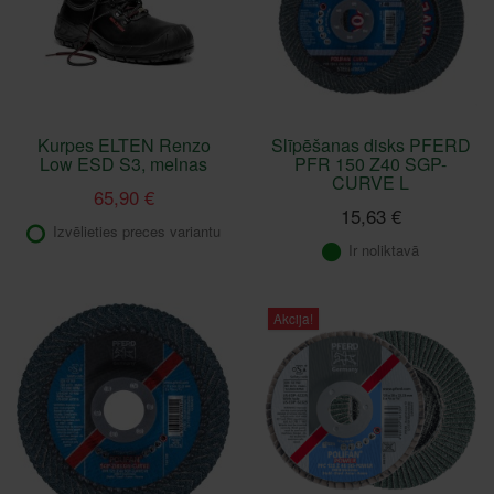
Kurpes ELTEN Renzo
Slīpēšanas disks PFERD
Low ESD S3, melnas
PFR 150 Z40 SGP-
CURVE L
65,90 €
15,63 €
Izvēlieties preces variantu
Ir noliktavā
Akcija!