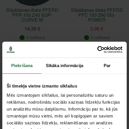
Slīpēšanas disks PFERD
Slīpēšanas disks PFERD
PFR 150 Z40 SGP-
PFC 150 Z60 SG-
CURVE M
POWER
14,30 €
3,99 €
Ir noliktavā
Ir noliktavā
Akcija!
Piekrišana
Sīkāka informācija
Par
Šī tīmekļa vietne izmanto sīkfailus
Mēs izmantojam sīkfailus, lai personalizētu saturu un
reklāmas, nodrošinātu sociālo saziņas līdzekļu funkcijas
un analizētu mūsu datplūsmu. Informāciju par to, kā jūs
Slīpēšanas disks PFERD
Agresīvs slīpēšanas
PFC 150 Z40 SG-
disks PFERD E150-7
izmantojat mūsu vietni, mēs arī kopīgojam ar saviem
POWER
A24 L PSF
sociālās saziņas līdzekļu, reklamēšanas un analīzes