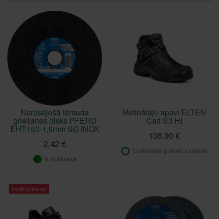
Nerūsējošā tērauda
Metinātāju apavi ELTEN
griešanas disks PFERD
Carl S3 HI
EHT150-1,6mm SG INOX
108,90 €
2,42 €
Izvēlieties preces variantu
Ir noliktavā
Izpārdošana!