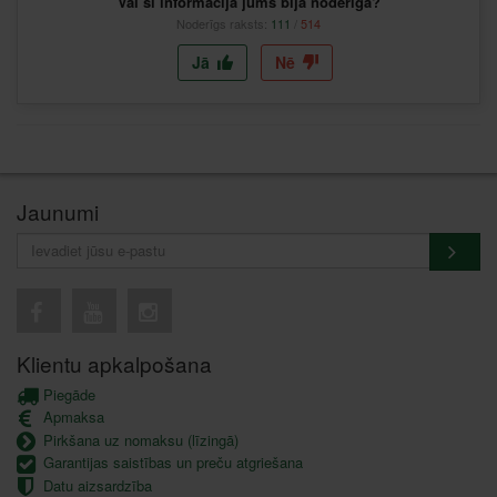
Vai šī informācija jums bija noderīga?
Noderīgs raksts:
111
/
514
Jā
Nē
Jaunumi
Klientu apkalpošana
Piegāde
Apmaksa
Pirkšana uz nomaksu (līzingā)
Garantijas saistības un preču atgriešana
Datu aizsardzība