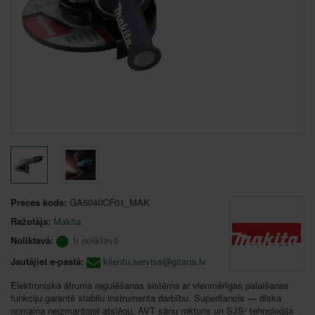
Preces kods:
GA6040CF01_MAK
Ražotājs:
Makita
Noliktavā:
Ir noliktavā
Jautājiet e-pastā:
klientu.serviss@gitana.lv
Elektroniska ātruma regulēšanas sistēma ar vienmērīgas palaišanas
funkciju garantē stabilu instrumenta darbību. Superflancis — diska
nomaiņa neizmantojot atslēgu. AVT sānu rokturis un SJS² tehnoloģija