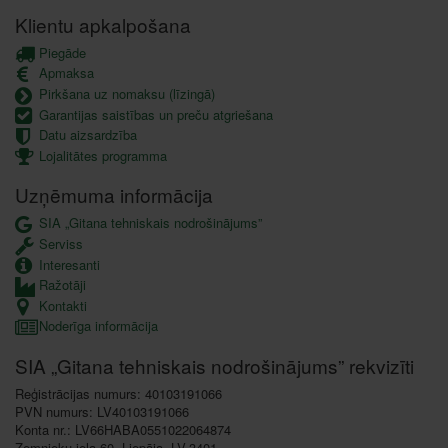
Klientu apkalpošana
Piegāde
Apmaksa
Pirkšana uz nomaksu (līzingā)
Garantijas saistības un preču atgriešana
Datu aizsardzība
Lojalitātes programma
Uzņēmuma informācija
SIA „Gitana tehniskais nodrošinājums”
Serviss
Interesanti
Ražotāji
Kontakti
Noderīga informācija
SIA „Gitana tehniskais nodrošinājums” rekvizīti
Reģistrācijas numurs: 40103191066
PVN numurs: LV40103191066
Konta nr.: LV66HABA0551022064874
Zemnieku iela 60, Liepāja, LV-3401