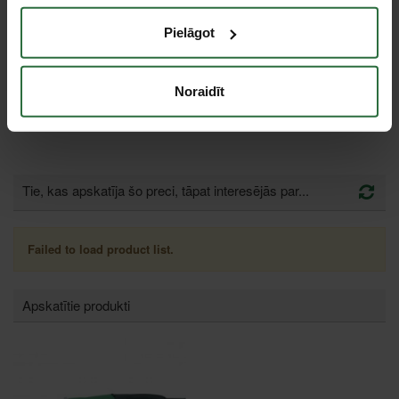
Slīpēšanas disks
Pielāgot
230x6,5x22,2 A24 RBF
CGW
1,79 €
Noraidīt
Ir noliktavā
Tie, kas apskatīja šo preci, tāpat interesējās par...
Failed to load product list.
Apskatītie produkti