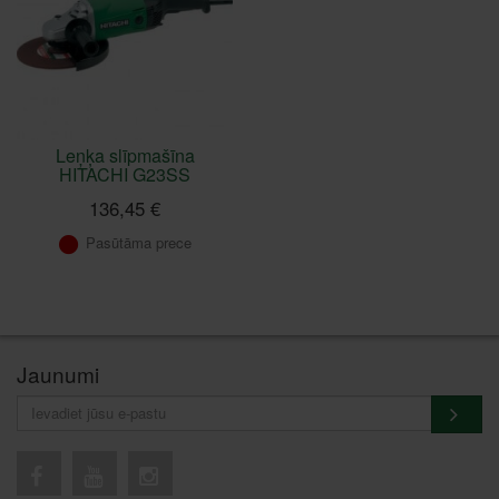
Leņķa slīpmašīna
HITACHI G23SS
136,45 €
Pasūtāma prece
Jaunumi