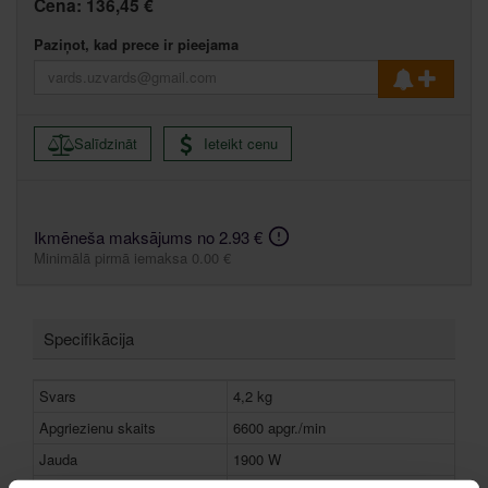
Cena:
136,45 €
Paziņot, kad prece ir pieejama
Salīdzināt
Ieteikt cenu
Ikmēneša maksājums no 2.93 €
Minimālā pirmā iemaksa 0.00 €
Specifikācija
Svars
4,2 kg
Apgriezienu skaits
6600 apgr./min
Jauda
1900 W