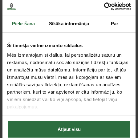
Diska diametrs
230 mm
Vārpsta
M14
Spriegums/frekvence
230 V/ 50/60 Hz
Piekrišana
Sīkāka informācija
Par
Tips
Leņķa slīpmašīnas
Sānu rokturis, diska maiņas
Standarta piederumi
atslēga
Šī tīmekļa vietne izmanto sīkfailus
Garantija juridiskām
12 mēneši
Mēs izmantojam sīkfailus, lai personalizētu saturu un
personām
reklāmas, nodrošinātu sociālo saziņas līdzekļu funkcijas
un analizētu mūsu datplūsmu. Informāciju par to, kā jūs
Piederumi
izmantojat mūsu vietni, mēs arī kopīgojam ar saviem
sociālās saziņas līdzekļu, reklamēšanas un analīzes
Akcija!
partneriem, kuri to var apvienot ar citu informāciju, ko
viņiem sniedzat vai ko viņi apkopo, kad lietojat viņu
pakalpojumus.
Atļaut visu