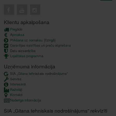
Klientu apkalpošana
Piegāde
Apmaksa
Pirkšana uz nomaksu (līzingā)
Garantijas saistības un preču atgriešana
Datu aizsardzība
Lojalitātes programma
Uzņēmuma informācija
SIA „Gitana tehniskais nodrošinājums”
Serviss
Interesanti
Ražotāji
Kontakti
Noderīga informācija
SIA „Gitana tehniskais nodrošinājums” rekvizīti