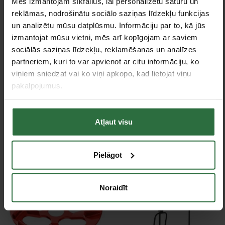
Mēs izmantojam sīkfailus, lai personalizētu saturu un
reklāmas, nodrošinātu sociālo saziņas līdzekļu funkcijas
un analizētu mūsu datplūsmu. Informāciju par to, kā jūs
izmantojat mūsu vietni, mēs arī kopīgojam ar saviem
sociālās saziņas līdzekļu, reklamēšanas un analīzes
partneriem, kuri to var apvienot ar citu informāciju, ko
viņiem sniedzat vai ko viņi apkopo, kad lietojat viņu
pakalpojumus.
Metāla griešanas disks
Slīpēšanas disks vecam
PFERD EHT125-1,0 A
betonam 125 mm FLEX
60 P Inox-BOX
300,08 €
1,09 €
Atļaut visu
Ir noliktavā
Ir noliktavā
Pielāgot
Akcija!
Noraidīt