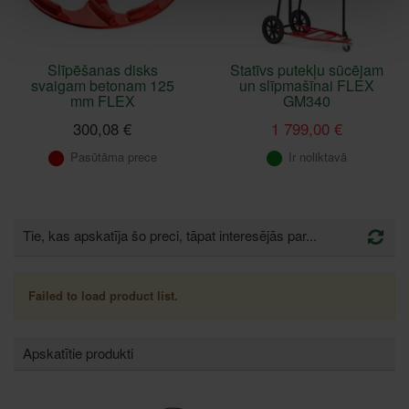
Slīpēšanas disks
Statīvs putekļu sūcējam
svaigam betonam 125
un slīpmašīnai FLEX
mm FLEX
GM340
300,08 €
1 799,00 €
Pasūtāma prece
Ir noliktavā
Tie, kas apskatīja šo preci, tāpat interesējās par...
Failed to load product list.
Apskatītie produkti