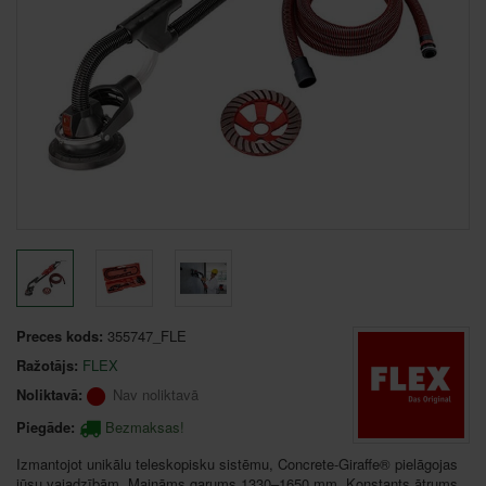
Preces kods:
355747_FLE
Ražotājs:
FLEX
Noliktavā:
Nav noliktavā
Piegāde:
Bezmaksas!
Izmantojot unikālu teleskopisku sistēmu, Concrete-Giraffe® pielāgojas
jūsu vajadzībām. Maināms garums 1330–1650 mm. Konstants ātrums,