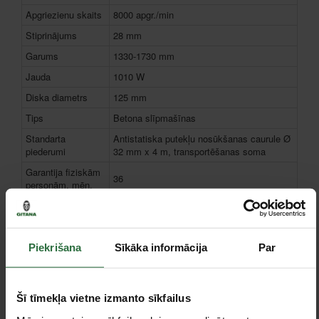
Apgriezienu skaits
8000 apgr./min
Stiprinājums
28 mm
Garums
1330-1730 mm
Jauda
1010 W
Diska diametrs
125 mm
Tips
Betona slīpmašīnas
Standarta
Antistatiska putekļu nosūkšanas caurule Ø
piederumi
32 mm x 4 m, transportēšanas soma
Garantija fiziskām
36
personām, mēn.
Garantija
juridiskām
36
personām, mēn.
Piekrišana
Sīkāka informācija
Par
Piederumi
Šī tīmekļa vietne izmanto sīkfailus
Akcija!