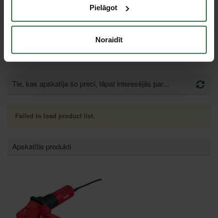
Antivibrācijas rokturis
Pielāgot
FLEX GS-M M8 SV/S
14,76 €
Noraidīt
Pasūtāma prece
Tie, kas apskatīja šo preci, tāpat interesējās par...
Failed to load product list.
Apskatītie produkti