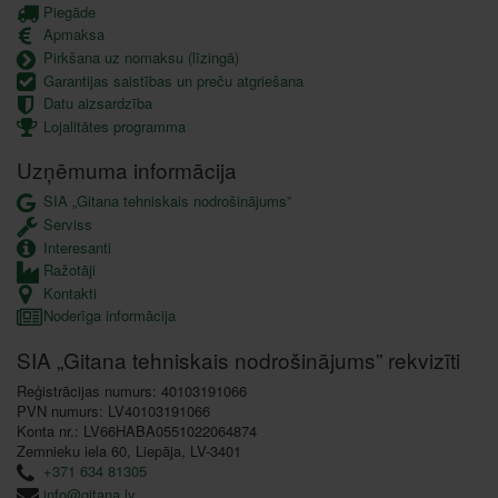
Piegāde
Apmaksa
Pirkšana uz nomaksu (līzingā)
Garantijas saistības un preču atgriešana
Datu aizsardzība
Lojalitātes programma
Uzņēmuma informācija
SIA „Gitana tehniskais nodrošinājums”
Serviss
Interesanti
Ražotāji
Kontakti
Noderīga informācija
SIA „Gitana tehniskais nodrošinājums” rekvizīti
Reģistrācijas numurs: 40103191066
PVN numurs: LV40103191066
Konta nr.: LV66HABA0551022064874
Zemnieku iela 60, Liepāja, LV-3401
+371 634 81305
info@gitana.lv