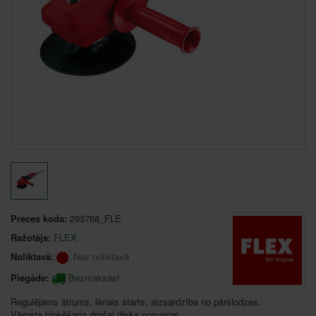
Preces kods:
293768_FLE
Ražotājs:
FLEX
Noliktavā:
Nav noliktavā
Piegāde:
Bezmaksas!
Regulējams ātrums, lēnais starts, aizsardzība no pārslodzes.
Vārpsta bloķēšana drošai diska nomaiņai.