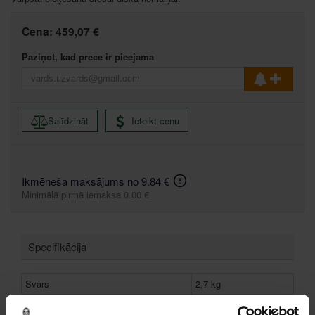
Cena:
459,07 €
Paziņot, kad prece ir pieejama
Salīdzināt
Ieteikt cenu
Ikmēneša maksājums no 9.84 €
Minimālā pirmā iemaksa 0.00 €
Specifikācija
Svars
2,7 kg
Apgriezienu skaits
1400-4200 apgr./min