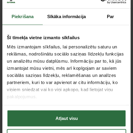
Jauda
1500 W
Diska diametrs
178 mm
Piekrišana
Sīkāka informācija
Par
Tips
Akmens slīpmašīnas
Regulējams ātrums
Jā
Šī tīmekļa vietne izmanto sīkfailus
Garantija fiziskām personām, mēn.
36
Garantija juridiskām personām, mēn.
36
Mēs izmantojam sīkfailus, lai personalizētu saturu un
reklāmas, nodrošinātu sociālo saziņas līdzekļu funkcijas
un analizētu mūsu datplūsmu. Informāciju par to, kā jūs
Piederumi
izmantojat mūsu vietni, mēs arī kopīgojam ar saviem
sociālās saziņas līdzekļu, reklamēšanas un analīzes
partneriem, kuri to var apvienot ar citu informāciju, ko
viņiem sniedzat vai ko viņi apkopo, kad lietojat viņu
pakalpojumus.
Atļaut visu