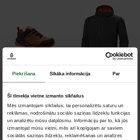
Kurpes ELTEN Jori
Jaka HELLY HANSEN
Piekrišana
Sīkāka informācija
Par
Powerful Brown Low S3,
Kensington, pelēka
brūnas
145,20 €
95,90 €
Izvēlieties preces variantu
Šī tīmekļa vietne izmanto sīkfailus
Izvēlieties preces variantu
Mēs izmantojam sīkfailus, lai personalizētu saturu un
reklāmas, nodrošinātu sociālo saziņas līdzekļu funkcijas
un analizētu mūsu datplūsmu. Informāciju par to, kā jūs
izmantojat mūsu vietni, mēs arī kopīgojam ar saviem
sociālās saziņas līdzekļu, reklamēšanas un analīzes