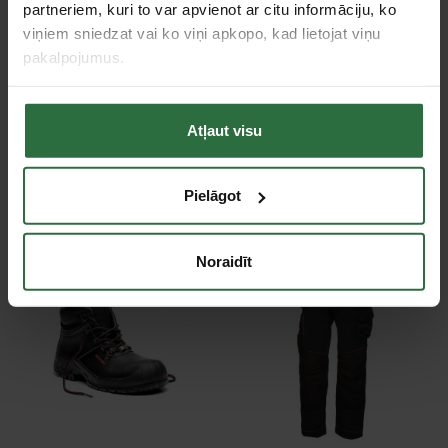
partneriem, kuri to var apvienot ar citu informāciju, ko
viņiem sniedzat vai ko viņi apkopo, kad lietojat viņu
pakalpojumus.
Sānu rokturis MAKITA
Patronas atslēga MAKITA
Atļaut visu
6013BR/9015B
HP2050 8450, 13 mm
4,82 €
1,39 €
Pielāgot
Pasūtāma prece
Pasūtāma prece
Noraidīt
Izpārdošana!