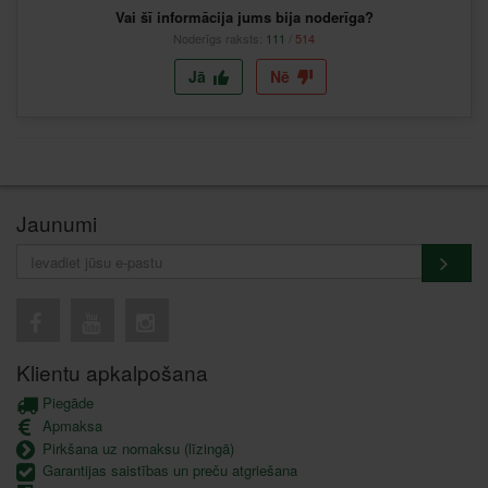
Vai šī informācija jums bija noderīga?
Noderīgs raksts:
111
/
514
Jā
Nē
Jaunumi
Klientu apkalpošana
Piegāde
Apmaksa
Pirkšana uz nomaksu (līzingā)
Garantijas saistības un preču atgriešana