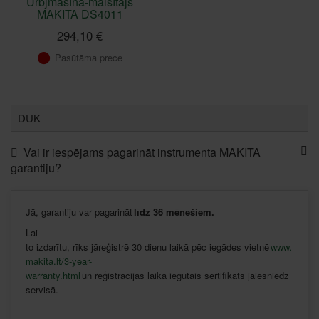
Urbjmašīna-maisītājs
MAKITA DS4011
294,10 €
Pasūtāma prece
DUK
Vai ir iespējams pagarināt instrumenta MAKITA
garantiju?
Jā
,
garantiju
var
pagarināt
līdz
36
mēnešiem
.
Lai
to
izdarītu
,
rīks
jāreģistrē
30
dienu
laikā
pēc
iegādes
vietnē
www.
makita.lt/3-year-
warranty.html
un
reģistrācijas
laikā
iegūtais
sertifikāts
jāiesniedz
servisā
.