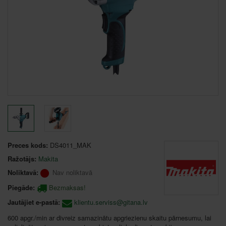
Preces kods:
DS4011_MAK
Ražotājs:
Makita
Noliktavā:
Nav noliktavā
Piegāde:
Bezmaksas!
Jautājiet e-pastā:
klientu.serviss@gitana.lv
600 apgr./min ar divreiz samazinātu apgriezienu skaitu pārnesumu, lai