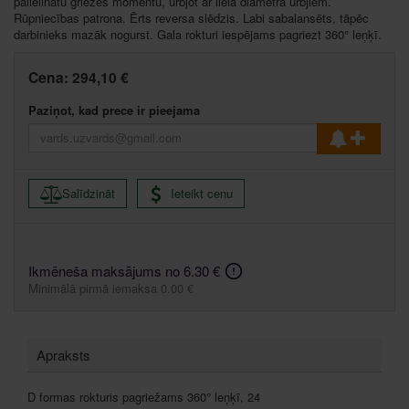
palielinātu griezes momentu, urbjot ar liela diametra urbjiem.
Rūpniecības patrona. Ērts reversa slēdzis. Labi sabalansēts, tāpēc
darbinieks mazāk nogurst. Gala rokturi iespējams pagriezt 360° leņķī.
Cena:
294,10 €
Paziņot, kad prece ir pieejama
Salīdzināt
Ieteikt cenu
Ikmēneša maksājums no 6.30 €
Minimālā pirmā iemaksa 0.00 €
Apraksts
D formas rokturis pagriežams 360° leņķī, 24