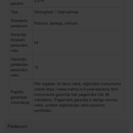
2,5 m
garums
Tips
Skrūvgrieži / Urbjmašīnas
Standarta
Patrona, atslēga, rokturis.
piederumi
Garantija
fiziskām
24
personām,
mēn.
Garantija
juridiskām
12
personām,
mēn.
Pēc iegādes 30 dienu laikā, reģistrējot instrumentu
vietnē https://www.makita.lv/3-year-warranty.html
Papildu
instrumenta garantija tiek pagarināta līdz 36
garantijas
mēnešiem. Pagarinātā garantija ir derīga servisa
informācija
vietā, uzrādot reģistrācijas laikā saņemto
sertifikātu.
Piederumi