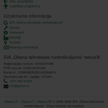
Datu aizsardzība
Lojalitātes programma
Uzņēmuma informācija
SIA „Gitana tehniskais nodrošinājums”
Serviss
Interesanti
Ražotāji
Kontakti
Noderīga informācija
SIA „Gitana tehniskais nodrošinājums” rekvizīti
Reģistrācijas numurs: 40103191066
PVN numurs: LV40103191066
Konta nr.: LV66HABA0551022064874
Zemnieku iela 60, Liepāja, LV-3401
+371 634 81305
info@gitana.lv
Gitana LV
-
Gitana LT
-
Gitana EE
© 2008–2026 SIA „Gitana tehniskais
nodrošinājums”. Visas tiesības aizsargātas.