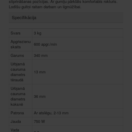
stiprināšanas pozīcijas. Ar gumiju pārklāts komfortabls rokturis.
Lodīšu gultņi raitam darbam un ilgmūžībai.
Specifikācija
Svars
3 kg
Apgriezienu
600 apgr./min
skaits
Garums
340 mm
Urbjamā
cauruma
13 mm
diametrs
tēraudā
Urbjamā
cauruma
36 mm
diametrs
koksnē
Patrona
Ar atslēgu, 2-13 mm
Jauda
750 W
Vada